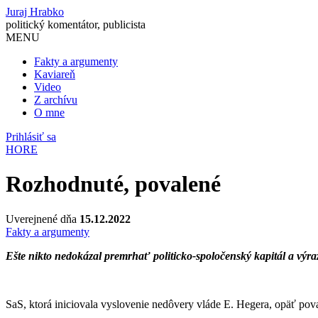
Juraj Hrabko
politický komentátor, publicista
MENU
Fakty a argumenty
Kaviareň
Video
Z archívu
O mne
Prihlásiť sa
HORE
Rozhodnuté, povalené
Uverejnené dňa
15.12.2022
Fakty a argumenty
Ešte nikto nedokázal premrhať politicko-spoločenský kapitál a výr
SaS, ktorá iniciovala vyslovenie nedôvery vláde E. Hegera, opäť pov