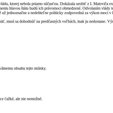
ádu, ktorej nebola priamo súčasťou. Dokázala urobiť z I. Matoviča expr
lamentu hlavou štátu budú ich právomoci obmedzené. Odvolaním vlády t
iž už jednoznačne a nedeliteľne politicky zodpovedná za výkon moci v k
päť, musí sa dohodnúť na predčasných voľbách, inak ju nedostane. Výn
vátnemu obsahu tejto stránky.
íce ťažké, ale nie nemožné.