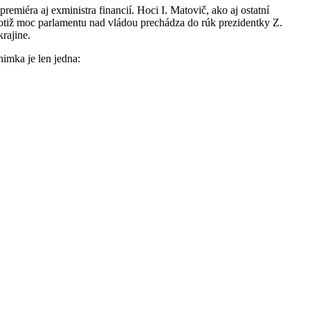
emiéra aj exministra financií. Hoci I. Matovič, ako aj ostatní
otiž moc parlamentu nad vládou prechádza do rúk prezidentky Z.
rajine.
imka je len jedna: