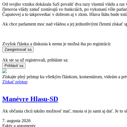
Od svojho vzniku dokázala SaS povaliť dva razy vlastnú vládu a raz vl
členovia vlády zatiaľ zostávajú vo funkciách, po vykonaní vôle par
Čaputovej a to takpovediac v dobrom aj v zlom. Hlava štátu bude tot
Ak chce parlament moc nad vládou a jej jednotlivými členmi získať s
Zvyšok článku a diskusia k nemu je možná iba po registrácii:
Ak ste sa už registrovali, prihláste sa:
Získajte plný prístup ku všetkým článkom, komentárom, videám a pri
Získať prístup
Manévre Hlasu-SD
Ak občania chcú takúto možnosť mať, musia si ju sami aj dať. Je to s
7. augusta 2026
Fakty a argumenty