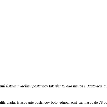
aznú ústavnú väčšinu poslancov tak rýchlo, ako hnutie I. Matoviča. a
alila vládu. Hlasovanie poslancov bolo jednoznačné, za hlasovalo 78 p