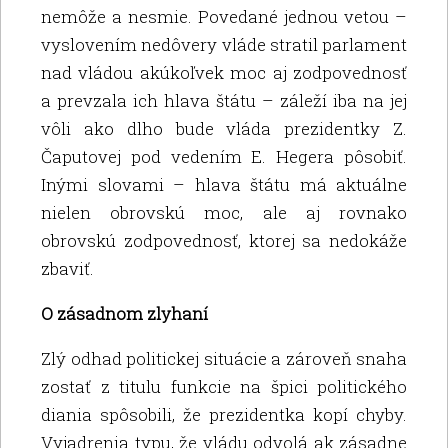
nemôže a nesmie. Povedané jednou vetou –
vyslovením nedôvery vláde stratil parlament
nad vládou akúkoľvek moc aj zodpovednosť
a prevzala ich hlava štátu – záleží iba na jej
vôli ako dlho bude vláda prezidentky Z.
Čaputovej pod vedením E. Hegera pôsobiť.
Inými slovami – hlava štátu má aktuálne
nielen obrovskú moc, ale aj rovnako
obrovskú zodpovednosť, ktorej sa nedokáže
zbaviť.
O zásadnom zlyhaní
Zlý odhad politickej situácie a zároveň snaha
zostať z titulu funkcie na špici politického
diania spôsobili, že prezidentka kopí chyby.
Vyjadrenia typu, že vládu odvolá ak zásadne