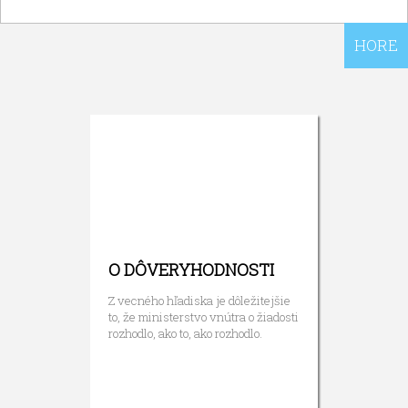
HORE
O DÔVERYHODNOSTI
Z vecného hľadiska je dôležitejšie
to, že ministerstvo vnútra o žiadosti
rozhodlo, ako to, ako rozhodlo.