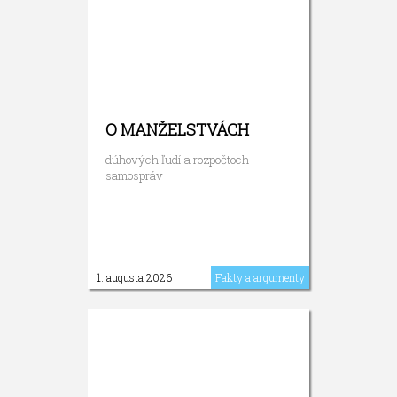
O MANŽELSTVÁCH
dúhových ľudí a rozpočtoch
samospráv
1. augusta 2026
Fakty a argumenty