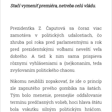
Stačí vymeniť premiéra, netreba celú vládu.
Prezidentka Z. Čaputová sa čoraz viac
zamotáva v politických udalostiach, čo
zhruba pol roka pred parlamentnými a rok
pred prezidentskými voľbami neveští veľa
dobrého. A tiež k nim sama prispieva
rôznymi vyhláseniami a (ne)konaním, teda
zvyšovaním politického chaosu.
Nikomu neublíži zopakovať, že ide o princíp
zle zapnutého prvého gombíka na šatách.
Tým bolo menenie, presnejšie odďaľovanie
termínu predčasných volieb, hoci hlava štátu
bola vskutku silným politickým hráčom.