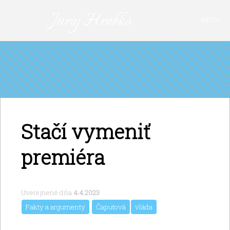
Juraj Hrabko
MENU
PRIHLÁSIŤ SA
Stačí vymeniť
premiéra
Uverejnené dňa
4.4.2023
Fakty a argumenty
Čaputová
vláda