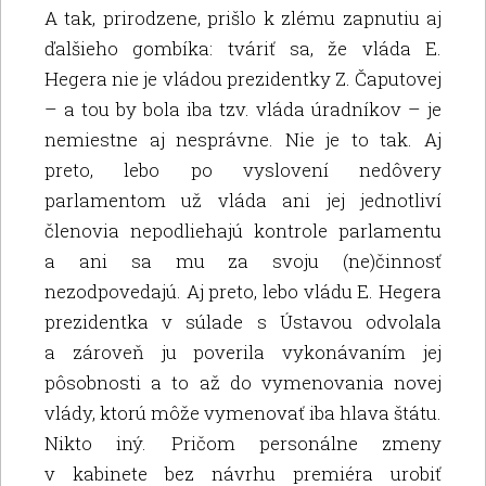
A tak, prirodzene, prišlo k zlému zapnutiu aj
ďalšieho gombíka: tváriť sa, že vláda E.
Hegera nie je vládou prezidentky Z. Čaputovej
– a tou by bola iba tzv. vláda úradníkov – je
nemiestne aj nesprávne. Nie je to tak. Aj
preto, lebo po vyslovení nedôvery
parlamentom už vláda ani jej jednotliví
členovia nepodliehajú kontrole parlamentu
a ani sa mu za svoju (ne)činnosť
nezodpovedajú. Aj preto, lebo vládu E. Hegera
prezidentka v súlade s Ústavou odvolala
a zároveň ju poverila vykonávaním jej
pôsobnosti a to až do vymenovania novej
vlády, ktorú môže vymenovať iba hlava štátu.
Nikto iný. Pričom personálne zmeny
v kabinete bez návrhu premiéra urobiť