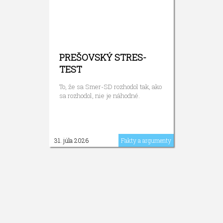
PREŠOVSKÝ STRES-
TEST
To, že sa Smer-SD rozhodol tak, ako
sa rozhodol, nie je náhodné.
31. júla 2026
Fakty a argumenty