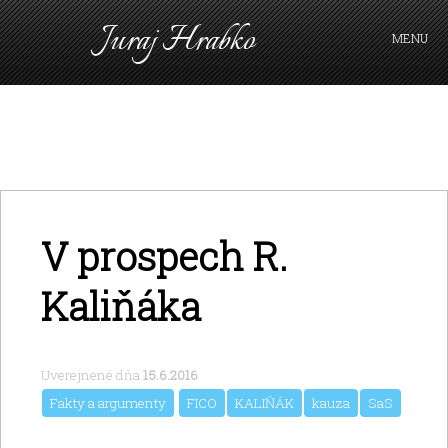
Juraj Hrabko
MENU
FAKTY A ARGUMENTY
PRIHLÁSIŤ SA
KAVIAREŇ
VIDEO
Z ARCHÍVU
V prospech R.
O MNE
Kaliňáka
Uverejnené dňa
15.6.2016
Fakty a argumenty
FICO
KALIŇÁK
kauza
SaS