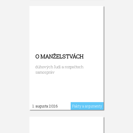
O MANŽELSTVÁCH
dúhových ľudí a rozpočtoch
samospráv
1. augusta 2026
Fakty a argumenty