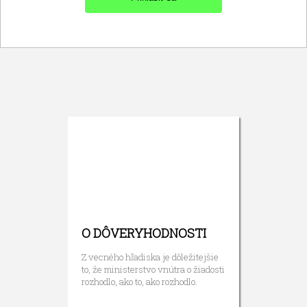
O DÔVERYHODNOSTI
Z vecného hľadiska je dôležitejšie
to, že ministerstvo vnútra o žiadosti
rozhodlo, ako to, ako rozhodlo.