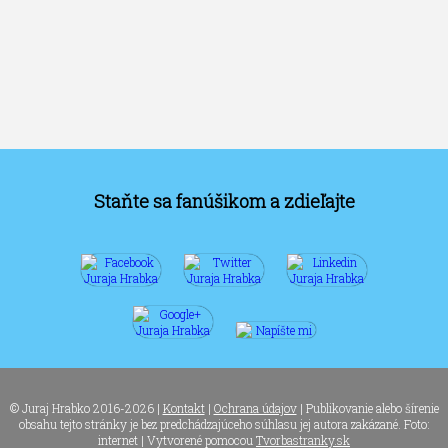
Staňte sa fanúšikom a zdieľajte
© Juraj Hrabko 2016-2026 |
Kontakt
|
Ochrana údajov
| Publikovanie alebo šírenie
obsahu tejto stránky je bez predchádzajúceho súhlasu jej autora zakázané. Foto:
internet | Vytvorené pomocou
Tvorbastranky.sk