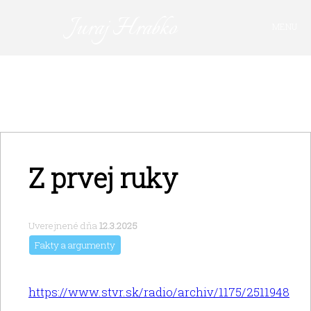
Juraj Hrabko
MENU
FAKTY A ARGUMENTY
PRIHLÁSIŤ SA
KAVIAREŇ
VIDEO
Z ARCHÍVU
Z prvej ruky
O MNE
Uverejnené dňa
12.3.2025
Fakty a argumenty
https://www.stvr.sk/radio/archiv/1175/2511948