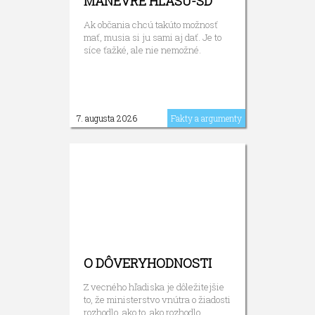
MANÉVRE HLASU-SD
Ak občania chcú takúto možnosť
mať, musia si ju sami aj dať. Je to
síce ťažké, ale nie nemožné.
7. augusta 2026
Fakty a argumenty
O DÔVERYHODNOSTI
Z vecného hľadiska je dôležitejšie
to, že ministerstvo vnútra o žiadosti
rozhodlo, ako to, ako rozhodlo.