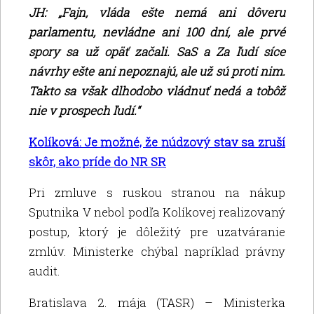
JH: „Fajn, vláda ešte nemá ani dôveru
parlamentu, nevládne ani 100 dní, ale prvé
spory sa už opäť začali. SaS a Za ľudí síce
návrhy ešte ani nepoznajú, ale už sú proti nim.
Takto sa však dlhodobo vládnuť nedá a tobôž
nie v prospech ľudí.“
Kolíková: Je možné, že núdzový stav sa zruší
skôr, ako príde do NR SR
Pri zmluve s ruskou stranou na nákup
Sputnika V nebol podľa Kolíkovej realizovaný
postup, ktorý je dôležitý pre uzatváranie
zmlúv. Ministerke chýbal napríklad právny
audit.
Bratislava 2. mája (TASR) – Ministerka