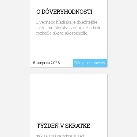
O DÔVERYHODNOSTI
Z vecného hľadiska je dôležitejšie
to, že ministerstvo vnútra o žiadosti
rozhodlo, ako to, ako rozhodlo.
5. augusta 2026
Fakty a argumenty
TÝŽDEŇ V SKRATKE
Tak sa správa dobrý sused.