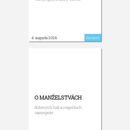
4. augusta 2026
Kaviareň
O MANŽELSTVÁCH
dúhových ľudí a rozpočtoch
samospráv