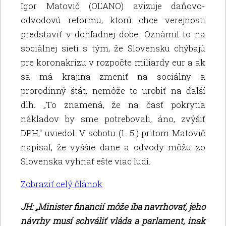
Igor Matovič (OĽANO) avizuje daňovo-
odvodovú reformu, ktorú chce verejnosti
predstaviť v dohľadnej dobe. Oznámil to na
sociálnej sieti s tým, že Slovensku chýbajú
pre koronakrízu v rozpočte miliardy eur a ak
sa má krajina zmeniť na sociálny a
prorodinný štát, nemôže to urobiť na ďalší
dlh. „To znamená, že na časť pokrytia
nákladov by sme potrebovali, áno, zvýšiť
DPH,“ uviedol. V sobotu (1. 5.) pritom Matovič
napísal, že vyššie dane a odvody môžu zo
Slovenska vyhnať ešte viac ľudí.
Zobraziť celý článok
JH: „Minister financií môže iba navrhovať, jeho
návrhy musí schváliť vláda a parlament, inak