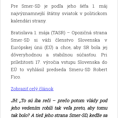
Pre Smer-SD je podľa jeho šéfa 1. máj
najvýznamnejší štátny sviatok v politickom
kalendári strany.
Bratislava 1. mája (TASR) – Opozičná strana
Smer-SD si váži členstvo Slovenska v
Európskej únii (EÚ) a chce, aby SR bola jej
dôveryhodnou a stabilnou súčasťou. Pri
príležitosti 17. výročia vstupu Slovenska do
EÚ to vyhlásil predseda Smeru-SD Robert
Fico.
Zobraziť celý článok
JH: „To sú iba reči – prečo potom vlády pod
jeho vedením robili tak veľa preto, aby tomu
tak bolo? A tiež jeho strana Smer-SD, keďže sa