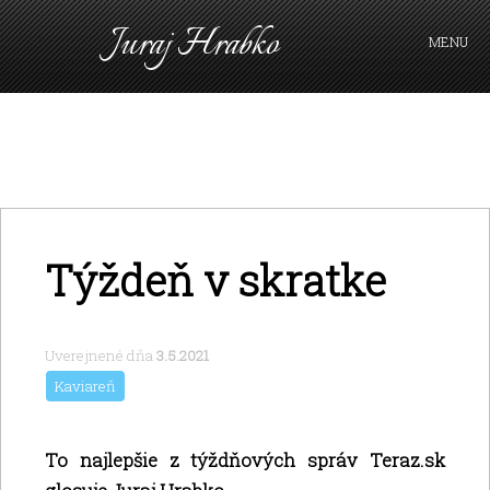
Juraj Hrabko
MENU
FAKTY A ARGUMENTY
PRIHLÁSIŤ SA
KAVIAREŇ
VIDEO
Z ARCHÍVU
Týždeň v skratke
O MNE
Uverejnené dňa
3.5.2021
Kaviareň
To najlepšie z týždňových správ Teraz.sk