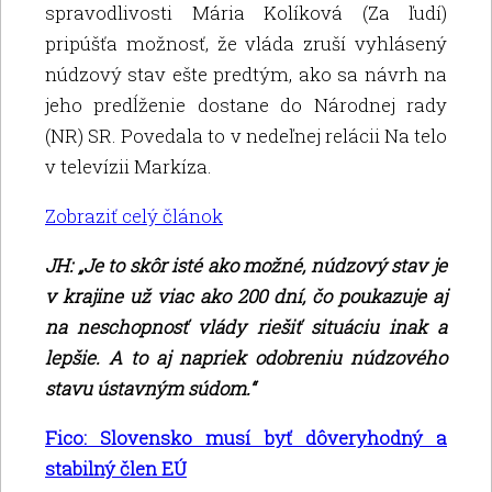
spravodlivosti Mária Kolíková (Za ľudí)
pripúšťa možnosť, že vláda zruší vyhlásený
núdzový stav ešte predtým, ako sa návrh na
jeho predĺženie dostane do Národnej rady
(NR) SR. Povedala to v nedeľnej relácii Na telo
v televízii Markíza.
Zobraziť celý článok
JH: „Je to skôr isté ako možné, núdzový stav je
v krajine už viac ako 200 dní, čo poukazuje aj
na neschopnosť vlády riešiť situáciu inak a
lepšie. A to aj napriek odobreniu núdzového
stavu ústavným súdom.“
Fico: Slovensko musí byť dôveryhodný a
stabilný člen EÚ