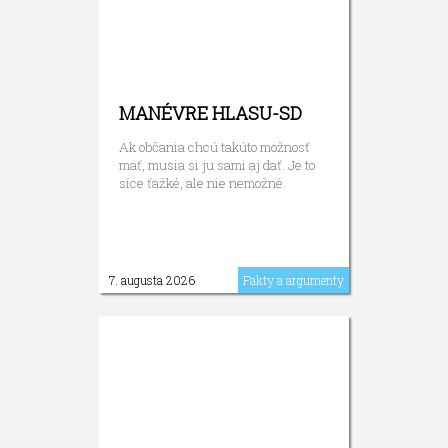
MANÉVRE HLASU-SD
Ak občania chcú takúto možnosť
mať, musia si ju sami aj dať. Je to
síce ťažké, ale nie nemožné.
7. augusta 2026
Fakty a argumenty