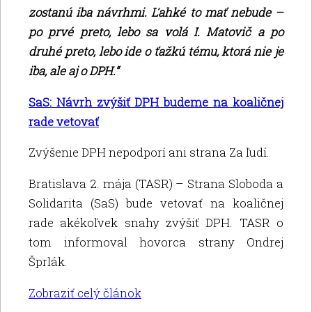
zostanú iba návrhmi. Ľahké to mať nebude –
po prvé preto, lebo sa volá I. Matovič a po
druhé preto, lebo ide o ťažkú tému, ktorá nie je
iba, ale aj o DPH.“
SaS: Návrh zvýšiť DPH budeme na koaličnej
rade vetovať
Zvýšenie DPH nepodporí ani strana Za ľudí.
Bratislava 2. mája (TASR) – Strana Sloboda a
Solidarita (SaS) bude vetovať na koaličnej
rade akékoľvek snahy zvýšiť DPH. TASR o
tom informoval hovorca strany Ondrej
Šprlák.
Zobraziť celý článok