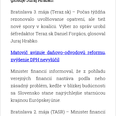
glosuje Juraj Hrabko.
Bratislava 3. mája (Teraz.sk) – Počas týždňa
rezonovalo uvoľňovanie opatrení, ale tiež
nové spory v koalícii. Výber zo správ urobil
šéfredaktor Teraz.sk Daniel Forgács, glosoval
Juraj Hrabko.
Matovič avizuje daňovo-odvodovú reformu,
zvýšenie DPH nevylúčil
Minister financií informoval, že z pohľadu
verejných financií nastáva podľa neho
zásadný problém, keďže v blízkej budúcnosti
sa Slovensko stane najrýchlejšie starnúcou
krajinou Európskej únie.
Bratislava 2. mája (TASR) – Minister financií