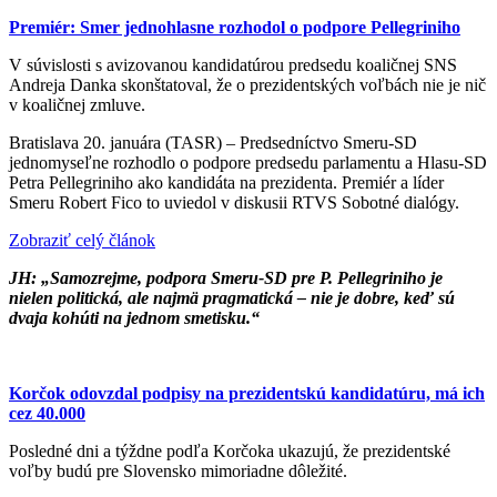
Premiér: Smer jednohlasne rozhodol o podpore Pellegriniho
V súvislosti s avizovanou kandidatúrou predsedu koaličnej SNS
Andreja Danka skonštatoval, že o prezidentských voľbách nie je nič
v koaličnej zmluve.
Bratislava 20. januára (TASR) – Predsedníctvo Smeru-SD
jednomyseľne rozhodlo o podpore predsedu parlamentu a Hlasu-SD
Petra Pellegriniho ako kandidáta na prezidenta. Premiér a líder
Smeru Robert Fico to uviedol v diskusii RTVS Sobotné dialógy.
Zobraziť celý článok
JH: „Samozrejme, podpora Smeru-SD pre P. Pellegriniho je
nielen politická, ale najmä pragmatická – nie je dobre, keď sú
dvaja kohúti na jednom smetisku.“
Korčok odovzdal podpisy na prezidentskú kandidatúru, má ich
cez 40.000
Posledné dni a týždne podľa Korčoka ukazujú, že prezidentské
voľby budú pre Slovensko mimoriadne dôležité.