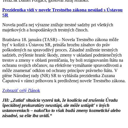
Teraz.sk Daniel Forgács, glosoval Juraj Hrabko.
Prezidentka vidí v novele Trestného zákona nesúlad s Ústavou
SR
Novela podľa nej výrazne znižuje trestné sadzby pri všetkých
majetkových a hospodárskych trestných činoch.
Bratislava 18. januára (TASR) – Novela Trestného zákona môže
byť v kolízii s Ústavou SR, prináša hrozbu zásahov do práv
poškodených na spravodlivý proces. Zásadné zníženie trestných
sadzieb, zvýšenie hraníc škody, zmeny v ukladaní podmienečných
trestov a zmeny v oblasti premlčania, by boli rezignovaním štátu na
ochranu svojich občanov, na efektívne vymáhanie spravodlivosti a
môže znamenať odklon od ochrany princípov právneho štátu. V
pléne Národnej rady (NR) SR to vyhlásila prezidentka Zuzana
Čaputová v rámci príhovoru k predloženej novele Trestného zákona.
Zobraziť celý článok
JH: „Zatiaľ situácia vyzerá tak, že koalícia od zrušenia Úradu
špeciálnej prokuratúry neustúpi, ale môže ustúpiť v iných
ustanoveniach – nakoľko to však budú zmeny kozmetické alebo
zásadné, sa ešte iba uvidí.“