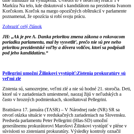
dlhé minutáže na vystúpenia. Uviedol to v nedeľnej relácii TV
Markíza Na telo, kde diskutoval s kandidátom na prezidenta Ivanom
Korčokom. Korčok na margo opozičných obštrukcií v parlamente
poznamenal, že opozícia si robí svoju prácu.
Zobraziť celý článok
JH: „Ak je pre A. Danka prioritou zmena zákona o rokovacom
poriadku parlamentu, mal by vysvetliť, prečo nie sú pre neho
prioritou prezidentské voľby a dôvera voličov, ktorí sa podpísali
pod jeho kandidatúru.“
Pellegrini umožní Žilinkovi vystúpiť:Zistenia prokuratúry sú
veľmi zlé
Zistenia sú, samozrejme, veľmi zlé a nie sú hodné 21. storočia. Deti,
ktoré sú v zariadeniach umiestnené, naozaj žijú v neľudských a
často v hrozných podmienkach, skonštatoval Pellegrini.
Bratislava 17. januára (TASR) – V Národnej rade (NR) SR sa
otvorí otázka situácie v reedukačných zariadeniach na Slovensku.
Predseda parlamentu Peter Pellegrini (Hlas-SD) umožní
generálnemu prokurátorovi Marošovi Žilinkovi vystúpiť v pléne v
súvislosti so zisteniami prokuratúry. Výsledky kontroly označil