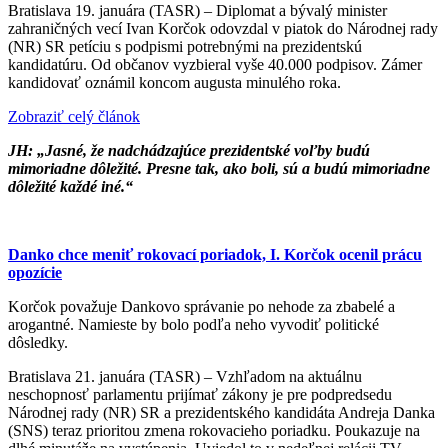
Bratislava 19. januára (TASR) – Diplomat a bývalý minister
zahraničných vecí Ivan Korčok odovzdal v piatok do Národnej rady
(NR) SR petíciu s podpismi potrebnými na prezidentskú
kandidatúru. Od občanov vyzbieral vyše 40.000 podpisov. Zámer
kandidovať oznámil koncom augusta minulého roka.
Zobraziť celý článok
JH: „Jasné, že nadchádzajúce prezidentské voľby budú
mimoriadne dôležité. Presne tak, ako boli, sú a budú mimoriadne
dôležité každé iné.“
Danko chce meniť rokovací poriadok, I. Korčok ocenil prácu
opozície
Korčok považuje Dankovo správanie po nehode za zbabelé a
arogantné. Namieste by bolo podľa neho vyvodiť politické
dôsledky.
Bratislava 21. januára (TASR) – Vzhľadom na aktuálnu
neschopnosť parlamentu prijímať zákony je pre podpredsedu
Národnej rady (NR) SR a prezidentského kandidáta Andreja Danka
(SNS) teraz prioritou zmena rokovacieho poriadku. Poukazuje na