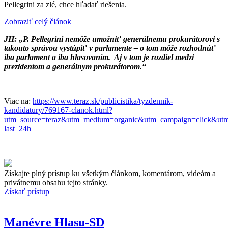
Pellegrini za zlé, chce hľadať riešenia.
Zobraziť celý článok
JH: „P. Pellegrini nemôže umožniť generálnemu prokurátorovi s
takouto správou vystúpiť v parlamente – o tom môže rozhodnúť
iba parlament a iba hlasovaním. Aj v tom je rozdiel medzi
prezidentom a generálnym prokurátorom.“
Viac na:
https://www.teraz.sk/publicistika/tyzdennik-
kandidatury/769167-clanok.html?
utm_source=teraz&utm_medium=organic&utm_campaign=click
last_24h
Získajte plný prístup ku všetkým článkom, komentárom, videám a
privátnemu obsahu tejto stránky.
Získať prístup
Manévre Hlasu-SD