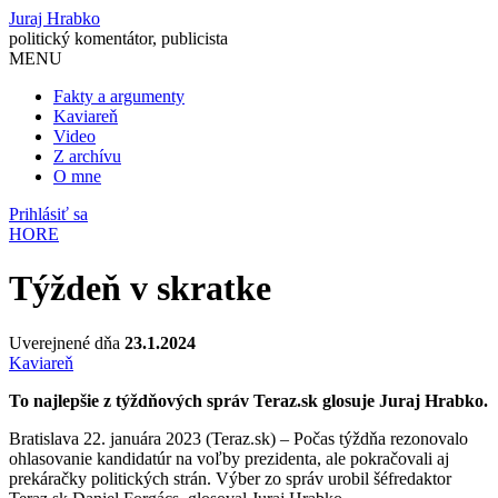
Juraj Hrabko
politický komentátor, publicista
MENU
Fakty a argumenty
Kaviareň
Video
Z archívu
O mne
Prihlásiť sa
HORE
Týždeň v skratke
Uverejnené dňa
23.1.2024
Kaviareň
To najlepšie z týždňových správ Teraz.sk glosuje Juraj Hrabko.
Bratislava 22. januára 2023 (Teraz.sk) – Počas týždňa rezonovalo
ohlasovanie kandidatúr na voľby prezidenta, ale pokračovali aj
prekáračky politických strán. Výber zo správ urobil šéfredaktor