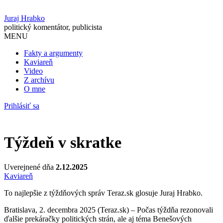
Juraj Hrabko
politický komentátor, publicista
MENU
Fakty a argumenty
Kaviareň
Video
Z archívu
O mne
Prihlásiť sa
Týždeň v skratke
Uverejnené dňa
2.12.2025
Kaviareň
To najlepšie z týždňových správ Teraz.sk glosuje Juraj Hrabko.
Bratislava, 2. decembra 2025 (Teraz.sk) – Počas týždňa rezonovali
ďalšie prekáračky politických strán, ale aj téma Benešových