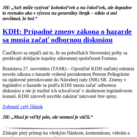
JH: „SaS môže vyzývať kohokoľvek a na čokoľvek, ale dopadne
to rovnako ako s výzvou na generálny štrajk – nikto si ani
nevšimol, že bol.“
KDH: Prípadné zmeny zákona o hazarde
sa musia začať odbornou diskusiou
Čaučíkovi sa nepáči ani to, že na pobočkách Slovenskej pošty sa
predávajú dobíjacie kupóny súkromnej spoločnosti Fortuna.
Bratislava 27. novembra (TASR) – Opozičné KDH naďalej odmieta
novelu zákona o hazarde vrátenú prezidentom Petrom Pellegrinim
na opätovné prerokovanie do Národnej rady (NR) SR. Zmeny v
legislatíve o hazarde sa podľa KDH musia začať odbornou
diskusiou a nie je možné ich schvaľovať v skrátenom legislatívnom
konaní. KDH zároveň navrhlo zakázať takzvané free spiny.
Zobraziť celý článok
JH: „Musí je veľký pán, ale nemusí je väčší.“
Získajte plný prístup ku všetkým článkom, komentárom, videám a