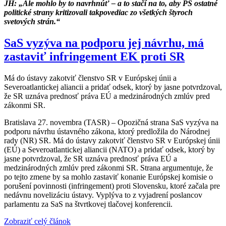
JH: „Ale mohlo by to navrhnúť – a to stačí na to, aby PS ostatné
politické strany kritizovali takpovediac zo všetkých štyroch
svetových strán.“
SaS vyzýva na podporu jej návrhu, má
zastaviť infringement EK proti SR
Má do ústavy zakotviť členstvo SR v Európskej únii a
Severoatlantickej aliancii a pridať odsek, ktorý by jasne potvrdzoval,
že SR uznáva prednosť práva EÚ a medzinárodných zmlúv pred
zákonmi SR.
Bratislava 27. novembra (TASR) – Opozičná strana SaS vyzýva na
podporu návrhu ústavného zákona, ktorý predložila do Národnej
rady (NR) SR. Má do ústavy zakotviť členstvo SR v Európskej únii
(EÚ) a Severoatlantickej aliancii (NATO) a pridať odsek, ktorý by
jasne potvrdzoval, že SR uznáva prednosť práva EÚ a
medzinárodných zmlúv pred zákonmi SR. Strana argumentuje, že
po tejto zmene by sa mohlo zastaviť konanie Európskej komisie o
porušení povinnosti (infringement) proti Slovensku, ktoré začala pre
nedávnu novelizáciu ústavy. Vyplýva to z vyjadrení poslancov
parlamentu za SaS na štvrtkovej tlačovej konferencii.
Zobraziť celý článok