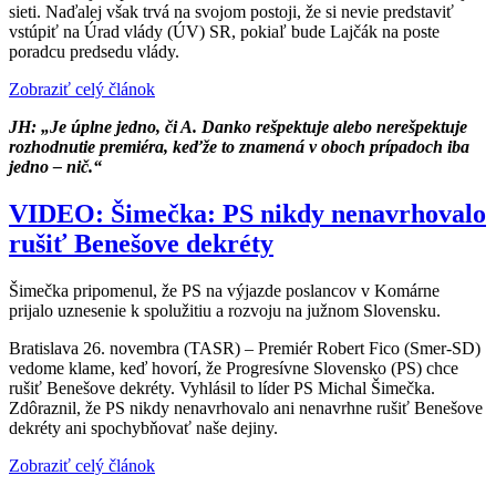
sieti. Naďalej však trvá na svojom postoji, že si nevie predstaviť
vstúpiť na Úrad vlády (ÚV) SR, pokiaľ bude Lajčák na poste
poradcu predsedu vlády.
Zobraziť celý článok
JH: „Je úplne jedno, či A. Danko rešpektuje alebo nerešpektuje
rozhodnutie premiéra, keďže to znamená v oboch prípadoch iba
jedno – nič.“
VIDEO: Šimečka: PS nikdy nenavrhovalo
rušiť Benešove dekréty
Šimečka pripomenul, že PS na výjazde poslancov v Komárne
prijalo uznesenie k spolužitiu a rozvoju na južnom Slovensku.
Bratislava 26. novembra (TASR) – Premiér Robert Fico (Smer-SD)
vedome klame, keď hovorí, že Progresívne Slovensko (PS) chce
rušiť Benešove dekréty. Vyhlásil to líder PS Michal Šimečka.
Zdôraznil, že PS nikdy nenavrhovalo ani nenavrhne rušiť Benešove
dekréty ani spochybňovať naše dejiny.
Zobraziť celý článok