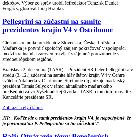
dekrétov. Výber zo správ urobil šéfredaktor Teraz.sk Daniel
Forgács, glosoval Juraj Hrabko.
Pellegrini sa zúčastní na samite
prezidentov krajín V4 v Ostrihome
Cieľom stretnutia prezidentov Slovenska, Česka, Poľska a
Maďarska je potvrdiť spoločný záujem pokračovať v spolupráci
medzi krajinami a zároveň rozvíjať vzájomné porozumenie v
stredoeurópskom regióne.
Bratislava 2. decembra (TASR) – Prezident SR Peter Pellegrini sa v
stredu (3. 12.) zúčastní na samite hláv štátov krajín V4 v Centre
svätého Adalberta v Ostrihome. Stretnutie organizuje maďarský
prezident Tamás Sulyok v rámci aktuálneho maďarského
predsedníctva vo Vyšehradskej štvorke. TASR o tom informovali z
Kancelárie prezidenta SR.
Zobraziť celý článok
JH: „Keďže ide o samit prezidentov krajín V4, je nepochybné, že
je povinnosťou P. Pellegriniho sa ho zúčastniť.“
Raši: Otváranie témy Benešových