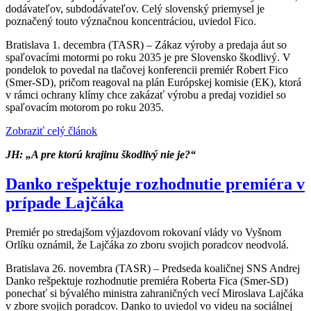
dodávateľov, subdodávateľov. Celý slovenský priemysel je
poznačený touto význačnou koncentráciou, uviedol Fico.
Bratislava 1. decembra (TASR) – Zákaz výroby a predaja áut so
spaľovacími motormi po roku 2035 je pre Slovensko škodlivý. V
pondelok to povedal na tlačovej konferencii premiér Robert Fico
(Smer-SD), pričom reagoval na plán Európskej komisie (EK), ktorá
v rámci ochrany klímy chce zakázať výrobu a predaj vozidiel so
spaľovacím motorom po roku 2035.
Zobraziť celý článok
JH: „A pre ktorú krajinu škodlivý nie je?“
Danko rešpektuje rozhodnutie premiéra v
prípade Lajčáka
Premiér po stredajšom výjazdovom rokovaní vlády vo Vyšnom
Orlíku oznámil, že Lajčáka zo zboru svojich poradcov neodvolá.
Bratislava 26. novembra (TASR) – Predseda koaličnej SNS Andrej
Danko rešpektuje rozhodnutie premiéra Roberta Fica (Smer-SD)
ponechať si bývalého ministra zahraničných vecí Miroslava Lajčáka
v zbore svojich poradcov. Danko to uviedol vo videu na sociálnej