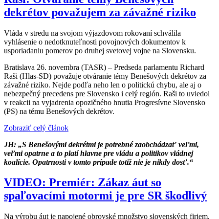
dekrétov považujem za závažné riziko
Vláda v stredu na svojom výjazdovom rokovaní schválila
vyhlásenie o nedotknuteľnosti povojnových dokumentov k
usporiadaniu pomerov po druhej svetovej vojne na Slovensku.
Bratislava 26. novembra (TASR) – Predseda parlamentu Richard
Raši (Hlas-SD) považuje otváranie témy Benešových dekrétov za
závažné riziko. Nejde podľa neho len o politickú chybu, ale aj o
nebezpečný precedens pre Slovensko i celý región. Raši to uviedol
v reakcii na vyjadrenia opozičného hnutia Progresívne Slovensko
(PS) na tému Benešových dekrétov.
Zobraziť celý článok
JH: „
S Benešovými dekrétmi je potrebné zaobchádzať veľmi,
veľmi opatrne a to platí hlavne pre vládu a politikov vládnej
koalície. Opatrnosti v tomto prípade totiž nie je nikdy dosť.“
VIDEO: Premiér: Zákaz áut so
spaľovacími motormi je pre SR škodlivý
Na výrobu áut je napojené obrovské množstvo slovenských firiem,