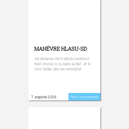
MANÉVRE HLASU-SD
Ak občania chcú takúto možnosť
mať, musia si ju sami aj dať. Je to
síce ťažké, ale nie nemožné.
7. augusta 2026
Fakty a argumenty