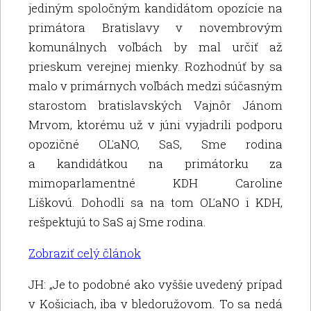
jediným spoločným kandidátom opozície na
primátora Bratislavy v novembrovým
komunálnych voľbách by mal určiť až
prieskum verejnej mienky. Rozhodnúť by sa
malo v primárnych voľbách medzi súčasným
starostom bratislavských Vajnôr Jánom
Mrvom, ktorému už v júni vyjadrili podporu
opozičné OĽaNO, SaS, Sme rodina
a kandidátkou na primátorku za
mimoparlamentné KDH Caroline
Líškovú. Dohodli sa na tom OĽaNO i KDH,
rešpektujú to SaS aj Sme rodina.
Zobraziť celý článok
JH: „Je to podobné ako vyššie uvedený prípad
v Košiciach, iba v bledoružovom. To sa nedá