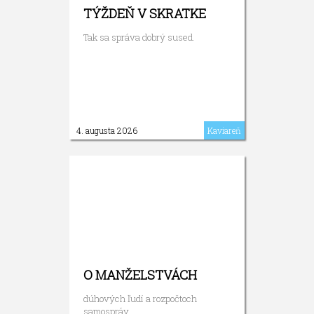
TÝŽDEŇ V SKRATKE
Tak sa správa dobrý sused.
4. augusta 2026
Kaviareň
O MANŽELSTVÁCH
dúhových ľudí a rozpočtoch
samospráv