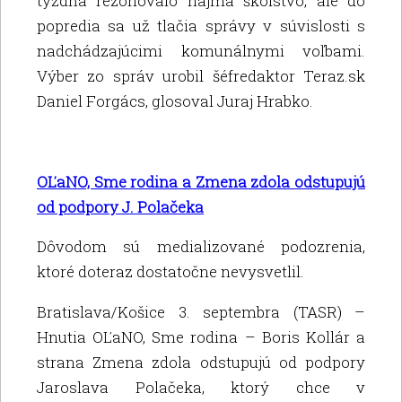
týždňa rezonovalo najmä školstvo, ale do
popredia sa už tlačia správy v súvislosti s
nadchádzajúcimi komunálnymi voľbami.
Výber zo správ urobil šéfredaktor Teraz.sk
Daniel Forgács, glosoval Juraj Hrabko.
OĽaNO, Sme rodina a Zmena zdola odstupujú
od podpory J. Polačeka
Dôvodom sú medializované podozrenia,
ktoré doteraz dostatočne nevysvetlil.
Bratislava/Košice 3. septembra (TASR) –
Hnutia OĽaNO, Sme rodina – Boris Kollár a
strana Zmena zdola odstupujú od podpory
Jaroslava Polačeka, ktorý chce v