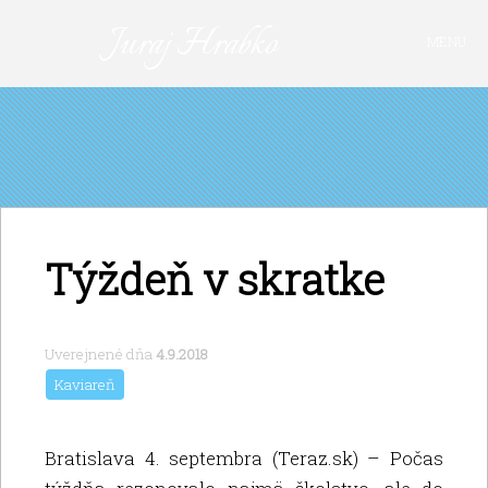
Juraj Hrabko
MENU
FAKTY A ARGUMENTY
PRIHLÁSIŤ SA
KAVIAREŇ
VIDEO
Z ARCHÍVU
Týždeň v skratke
O MNE
Uverejnené dňa
4.9.2018
Kaviareň
Bratislava 4. septembra (Teraz.sk) – Počas