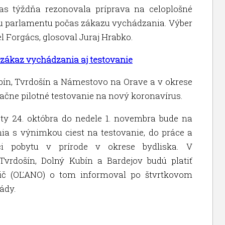
čas týždňa rezonovala príprava na celoplošné
edu parlamentu počas zákazu vychádzania. Výber
el Forgács, glosoval Juraj Hrabko.
zákaz vychádzania aj testovanie
ubín, Tvrdošín a Námestovo na Orave a v okrese
 začne pilotné testovanie na nový koronavírus.
oty 24. októbra do nedele 1. novembra bude na
ia s výnimkou ciest na testovanie, do práce a
či pobytu v prírode v okrese bydliska. V
Tvrdošín, Dolný Kubín a Bardejov budú platiť
ovič (OĽANO) o tom informoval po štvrtkovom
ády.