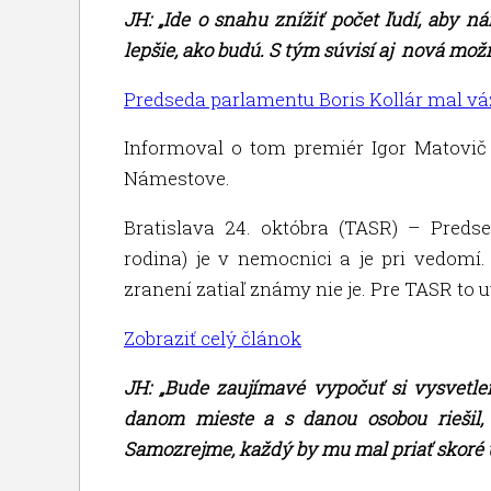
JH: „Ide o snahu znížiť počet ľudí, aby 
lepšie, ako budú. S tým súvisí aj nová možn
Predseda parlamentu Boris Kollár mal v
Informoval o tom premiér Igor Matovič 
Námestove.
Bratislava 24. októbra (TASR) – Preds
rodina) je v nemocnici a je pri vedomí.
zranení zatiaľ známy nie je. Pre TASR to
Zobraziť celý článok
JH: „Bude zaujímavé vypočuť si vysvetle
danom mieste a s danou osobou riešil,
Samozrejme, každý by mu mal priať skoré 