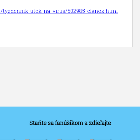
ka/tyzdennik-utok-na-virus/502985-clanok.html
Staňte sa fanúšikom a zdieľajte