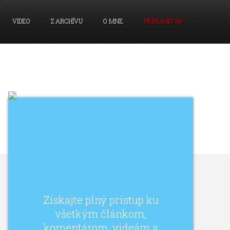
VIDEO
Z ARCHÍVU
O MNE
PRIHLÁSIŤ SA
Získajte plný prístup ku
všetkým článkom,
komentárom, videám a