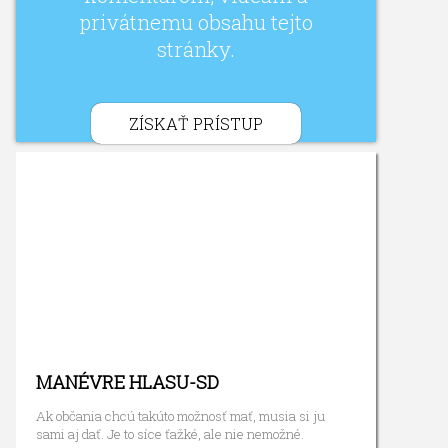
privátnemu obsahu tejto
stránky.
ZÍSKAŤ PRÍSTUP
MANÉVRE HLASU-SD
Ak občania chcú takúto možnosť mať, musia si ju
sami aj dať. Je to síce ťažké, ale nie nemožné.