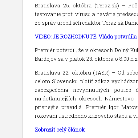
Bratislava 26. októbra (Teraz.sk) – Po
testovanie proti vírusu a havária preds
zo správ urobil šéfredaktor Teraz.sk Dani
VIDEO: JE ROZHODNUTÉ: Vláda potvrdila 
Premiér potvrdil, že v okresoch Dolný K
Bardejov sa v piatok 23. októbra o 8.00 h
Bratislava 22. októbra (TASR) – Od sob
celom Slovensku platiť zákaz vychádzan
zabezpečenia nevyhnutných potrieb 
najdotknutejších okresoch Námestovo, 
prísnejšie pravidlá. Premiér Igor Mat
rokovaní ústredného krízového štábu a vl
Zobraziť celý článok