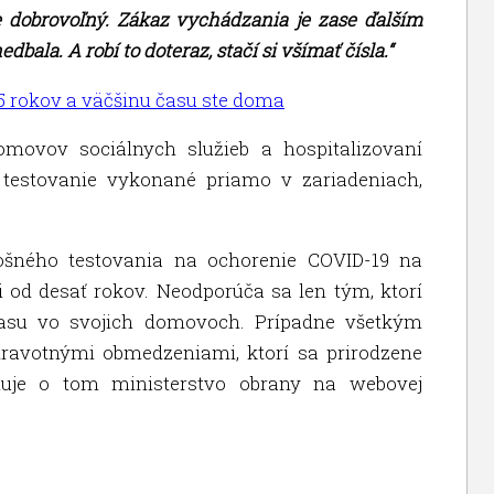
ne dobrovoľný. Zákaz vychádzania je zase ďalším
bala. A robí to doteraz, stačí si všímať čísla.“
5 rokov a väčšinu času ste doma
omovov sociálnych služieb a hospitalizovaní
 testovanie vykonané priamo v zariadeniach,
lošného testovania na ochorenie COVID-19 na
 od desať rokov. Neodporúča sa len tým, ktorí
času vo svojich domovoch. Prípadne všetkým
dravotnými obmedzeniami, ktorí sa prirodzene
muje o tom ministerstvo obrany na webovej