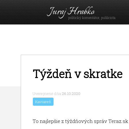
Juraj Hrabko
politický komentátor, publicista
Týždeň v skratke
Uverejnené dňa
26.10.2020
Kaviareň
To najlepšie z týždňových správ Teraz.sk 