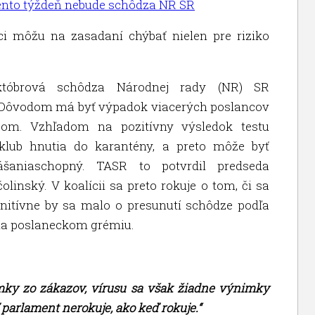
ento týždeň nebude schôdza NR SR
ci môžu na zasadaní chýbať nielen pre riziko
któbrová schôdza Národnej rady (NR) SR
. Dôvodom má byť výpadok viacerých poslancov
som. Vzhľadom na pozitívny výsledok testu
klub hnutia do karantény, a preto môže byť
šaniaschopný. TASR to potvrdil predseda
inský. V koalícii sa preto rokuje o tom, či sa
initívne by sa malo o presunutí schôdze podľa
 na poslaneckom grémiu.
mky zo zákazov, vírusu sa však žiadne výnimky
ď parlament nerokuje, ako keď rokuje.“