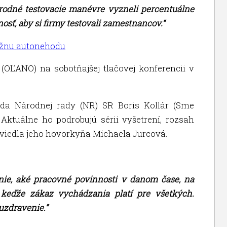
národné testovacie manévre vyzneli percentuálne
osť, aby si firmy testovali zamestnancov.“
ážnu autonehodu
(OĽANO) na sobotňajšej tlačovej konferencii v
eda Národnej rady (NR) SR Boris Kollár (Sme
 Aktuálne ho podrobujú sérii vyšetrení, rozsah
 uviedla jeho hovorkyňa Michaela Jurcová.
nie, aké pracovné povinnosti v danom čase, na
 keďže zákaz vychádzania platí pre všetkých.
uzdravenie.“