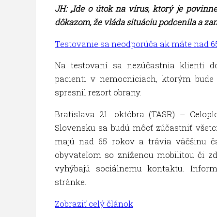
JH: „Ide o útok na vírus, ktorý je povin
dôkazom, že vláda situáciu podcenila a zaned
Testovanie sa neodporúča ak máte nad 6
Na testovaní sa nezúčastnia klienti d
pacienti v nemocniciach, ktorým bude
spresnil rezort obrany.
Bratislava 21. októbra (TASR) – Celop
Slovensku sa budú môcť zúčastniť všetci
majú nad 65 rokov a trávia väčšinu 
obyvateľom so zníženou mobilitou či z
vyhýbajú sociálnemu kontaktu. Infor
stránke.
Zobraziť celý článok