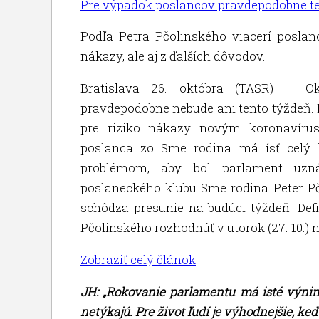
Pre výpadok poslancov pravdepodobne t
Podľa Petra Pčolinského viacerí poslan
nákazy, ale aj z ďalších dôvodov.
Bratislava 26. októbra (TASR) – O
pravdepodobne nebude ani tento týždeň
pre riziko nákazy novým koronavíru
poslanca zo Sme rodina má ísť celý 
problémom, aby bol parlament uzná
poslaneckého klubu Sme rodina Peter Pčol
schôdza presunie na budúci týždeň. Def
Pčolinského rozhodnúť v utorok (27. 10.)
Zobraziť celý článok
JH: „Rokovanie parlamentu má isté výni
netýkajú. Pre život ľudí je výhodnejšie, ke