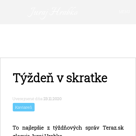
Juraj Hrabko
MENU
FAKTY A ARGUMENTY
PRIHLÁSIŤ SA
KAVIAREŇ
VIDEO
Z ARCHÍVU
Týždeň v skratke
O MNE
Uverejnené dňa
23.11.2020
Kaviareň
To najlepšie z týždňových správ Teraz.sk