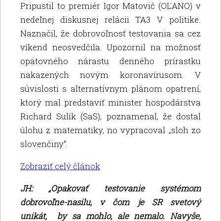
Pripustil to premiér Igor Matovič (OĽANO) v
nedeľnej diskusnej relácii TA3 V politike.
Naznačil, že dobrovoľnosť testovania sa cez
víkend neosvedčila. Upozornil na možnosť
opätovného nárastu denného prírastku
nakazených novým koronavírusom. V
súvislosti s alternatívnym plánom opatrení,
ktorý mal predstaviť minister hospodárstva
Richard Sulík (SaS), poznamenal, že dostal
úlohu z matematiky, no vypracoval „sloh zo
slovenčiny“.
Zobraziť celý článok
JH: „Opakovať testovanie systémom
dobrovoľne-nasilu, v čom je SR svetový
unikát, by sa mohlo, ale nemalo. Navyše,