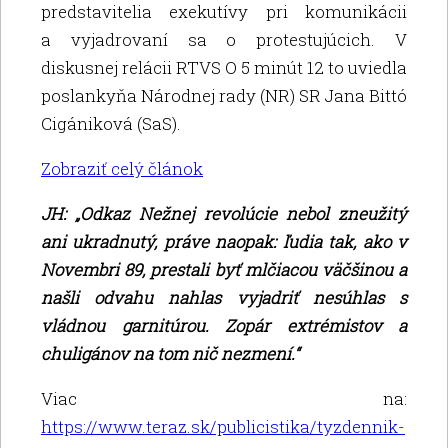
predstavitelia exekutívy pri komunikácii
a vyjadrovaní sa o protestujúcich. V
diskusnej relácii RTVS O 5 minút 12 to uviedla
poslankyňa Národnej rady (NR) SR Jana Bittó
Cigániková (SaS).
Zobraziť celý článok
JH: „Odkaz Nežnej revolúcie nebol zneužitý
ani ukradnutý, práve naopak: ľudia tak, ako v
Novembri 89, prestali byť mlčiacou väčšinou a
našli odvahu nahlas vyjadriť nesúhlas s
vládnou garnitúrou. Zopár extrémistov a
chuligánov na tom nič nezmení.“
Viac na:
https://www.teraz.sk/publicistika/tyzdennik-