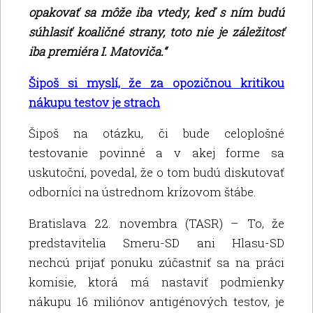
opakovať sa môže iba vtedy, keď s ním budú
súhlasiť koaličné strany, toto nie je záležitosť
iba premiéra I. Matoviča.“
Šipoš si myslí, že za opozičnou kritikou
nákupu testov je strach
Šipoš na otázku, či bude celoplošné
testovanie povinné a v akej forme sa
uskutoční, povedal, že o tom budú diskutovať
odborníci na ústrednom krízovom štábe.
Bratislava 22. novembra (TASR) – To, že
predstavitelia Smeru-SD ani Hlasu-SD
nechcú prijať ponuku zúčastniť sa na práci
komisie, ktorá má nastaviť podmienky
nákupu 16 miliónov antigénových testov, je