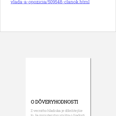
vlada-a-opozicia/509548-clanok.html
O DÔVERYHODNOSTI
Z vecného hľadiska je dôležitejšie
to, že ministerstvo vnútra o žiadosti