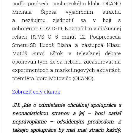
podľa predsedu poslaneckého klubu OĽANO
Michala Šipoša vyjadrením strachu
a nezáujmu zjednotiť sa v boji s
ochorením COVID-19. Naznačil to v diskusnej
relácii RTVS O 5 minút 12. Podpredseda
Smeru-SD Ľuboš Blaha a zástupca Hlasu
Matúš Šutaj Eštok v televíznej debate
oponovali tým, že sa nebudú zúčastňovať na
experimentoch a marketingových aktivitách
premiéra Igora Matoviča (OĽANO).
Zobraziť celý článok
JH: „Ide o odmietanie oficiálnej spolupráce s
neonacistickou stranou a jej – hoci zatiaľ
neprávoplatne – odsúdeným predsedom. Z
takejto spolupráce by mal mať strach každý,