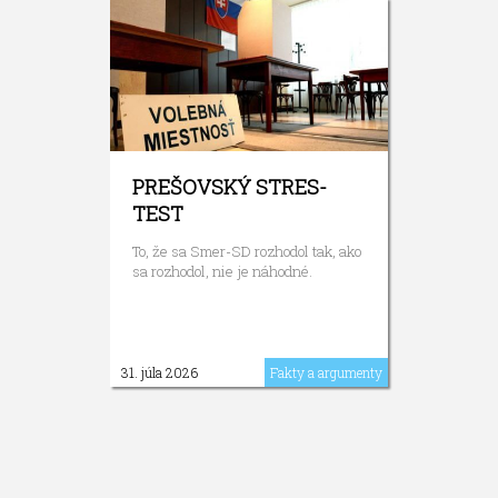
PREŠOVSKÝ STRES-
TEST
To, že sa Smer-SD rozhodol tak, ako
sa rozhodol, nie je náhodné.
31. júla 2026
Fakty a argumenty