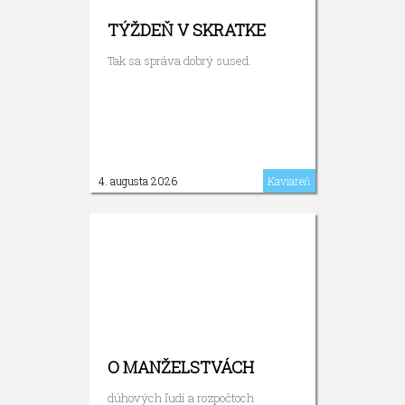
TÝŽDEŇ V SKRATKE
Tak sa správa dobrý sused.
4. augusta 2026
Kaviareň
O MANŽELSTVÁCH
dúhových ľudí a rozpočtoch