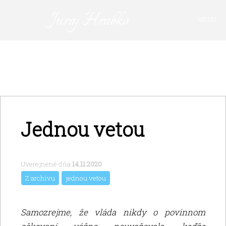
Juraj Hrabko
MENU
FAKTY A ARGUMENTY
PRIHLÁSIŤ SA
KAVIAREŇ
VIDEO
Z ARCHÍVU
Jednou vetou
O MNE
Uverejnené dňa
14.11.2020
Z archívu
jednou vetou
Samozrejme, že vláda nikdy o povinnom