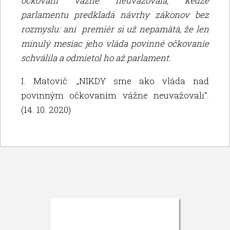
očkovaní vážne neuvažovala, keďže
parlamentu predkladá návrhy zákonov bez
rozmyslu: ani premiér si už nepamätá, že len
minulý mesiac jeho
vláda povinné očkovanie
schválila a odmietol ho až parlament.
I. Matovič: „NIKDY sme ako vláda nad
povinným očkovaním vážne neuvažovali“.
(14. 10. 2020)