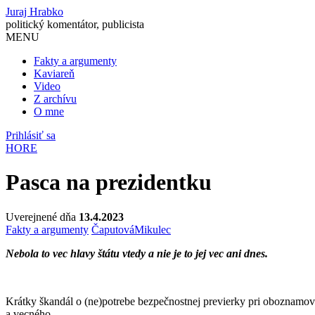
Juraj Hrabko
politický komentátor, publicista
MENU
Fakty a argumenty
Kaviareň
Video
Z archívu
O mne
Prihlásiť sa
HORE
Pasca na prezidentku
Uverejnené dňa
13.4.2023
Fakty a argumenty
Čaputová
Mikulec
Nebola to vec hlavy štátu vtedy a nie je to jej vec ani dnes.
Krátky škandál o (ne)potrebe bezpečnostnej previerky pri oboznamov
a vecného.