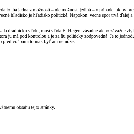
a to iba jedna z možností – nie možnosť jediná – v prípade, ak by pre
ecné hľadisko je hľadisko politické. Napokon, vecne spor trvá ďalej a v
ala úradnícku vládu, musí vláda E. Hegera zásadne alebo závažne zlyh
, ktorá ju má pod kontrolou a je za ňu politicky zodpovedná. Je to jed
ebo pred voľbami to inak byť ani nemôže.
vátnemu obsahu tejto stránky.