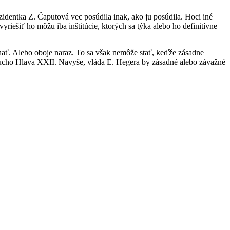
zidentka Z. Čaputová vec posúdila inak, ako ju posúdila. Hoci iné
yriešiť ho môžu iba inštitúcie, ktorých sa týka alebo ho definitívne
ať. Alebo oboje naraz. To sa však nemôže stať, keďže zásadne
noducho Hlava XXII. Navyše, vláda E. Hegera by zásadné alebo závažné