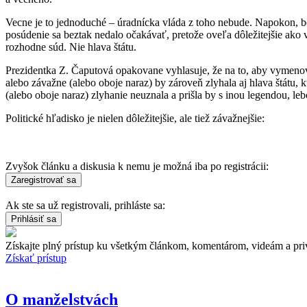
Vecne je to jednoduché – úradnícka vláda z toho nebude. Napokon, bol
posúdenie sa beztak nedalo očakávať, pretože oveľa dôležitejšie ako v
rozhodne súd. Nie hlava štátu.
Prezidentka Z. Čaputová opakovane vyhlasuje, že na to, aby vymenov
alebo závažne (alebo oboje naraz) by zároveň zlyhala aj hlava štátu
(alebo oboje naraz) zlyhanie neuznala a prišla by s inou legendou, l
Politické hľadisko je nielen dôležitejšie, ale tiež závažnejšie:
Zvyšok článku a diskusia k nemu je možná iba po registrácii:
Ak ste sa už registrovali, prihláste sa:
Získajte plný prístup ku všetkým článkom, komentárom, videám a pri
Získať prístup
O manželstvách