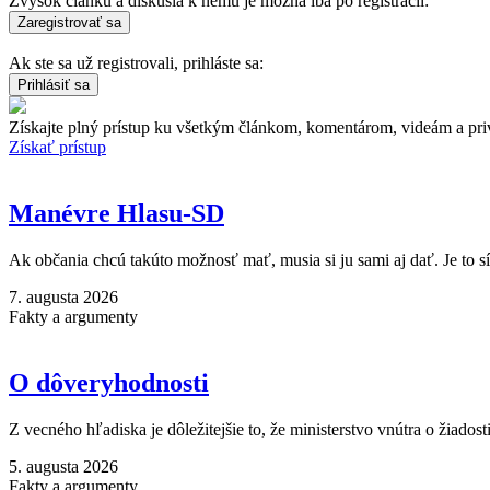
Zvyšok článku a diskusia k nemu je možná iba po registrácii:
Ak ste sa už registrovali, prihláste sa:
Získajte plný prístup ku všetkým článkom, komentárom, videám a pri
Získať prístup
Manévre Hlasu-SD
Ak občania chcú takúto možnosť mať, musia si ju sami aj dať. Je to s
7. augusta 2026
Fakty a argumenty
O dôveryhodnosti
Z vecného hľadiska je dôležitejšie to, že ministerstvo vnútra o žiadost
5. augusta 2026
Fakty a argumenty