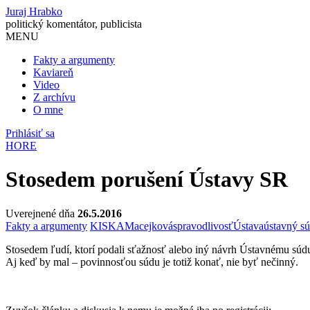
Juraj Hrabko
politický komentátor, publicista
MENU
Fakty a argumenty
Kaviareň
Video
Z archívu
O mne
Prihlásiť sa
HORE
Stosedem porušení Ústavy SR
Uverejnené dňa
26.5.2016
Fakty a argumenty
KISKA
Macejková
spravodlivosť
Ústava
ústavný s
Stosedem ľudí, ktorí podali sťažnosť alebo iný návrh Ústavnému súd
Aj keď by mal – povinnosťou súdu je totiž konať, nie byť nečinný.