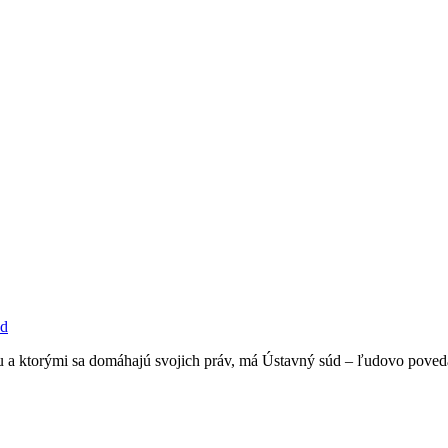
úd
u a ktorými sa domáhajú svojich práv, má Ústavný súd – ľudovo poved