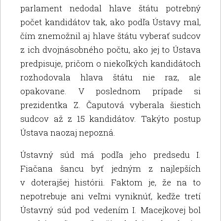
parlament nedodal hlave štátu potrebný
počet kandidátov tak, ako podľa Ústavy mal,
čím znemožnil aj hlave štátu vyberať sudcov
z ich dvojnásobného počtu, ako jej to Ústava
predpisuje, pričom o niekoľkých kandidátoch
rozhodovala hlava štátu nie raz, ale
opakovane. V poslednom prípade si
prezidentka Z. Čaputová vyberala šiestich
sudcov až z 15 kandidátov. Takýto postup
Ústava naozaj nepozná.
Ústavný súd má podľa jeho predsedu I.
Fiačana šancu byť jedným z najlepších
v doterajšej histórii. Faktom je, že na to
nepotrebuje ani veľmi vyniknúť, keďže tretí
Ústavný súd pod vedením I. Macejkovej bol