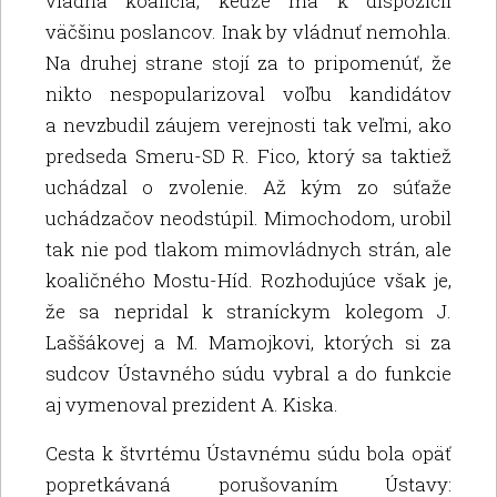
vládna koalícia, keďže má k dispozícii
väčšinu poslancov. Inak by vládnuť nemohla.
Na druhej strane stojí za to pripomenúť, že
nikto nespopularizoval voľbu kandidátov
a nevzbudil záujem verejnosti tak veľmi, ako
predseda Smeru-SD R. Fico, ktorý sa taktiež
uchádzal o zvolenie. Až kým zo súťaže
uchádzačov neodstúpil. Mimochodom, urobil
tak nie pod tlakom mimovládnych strán, ale
koaličného Mostu-Híd. Rozhodujúce však je,
že sa nepridal k straníckym kolegom J.
Laššákovej a M. Mamojkovi, ktorých si za
sudcov Ústavného súdu vybral a do funkcie
aj vymenoval prezident A. Kiska.
Cesta k štvrtému Ústavnému súdu bola opäť
popretkávaná porušovaním Ústavy: