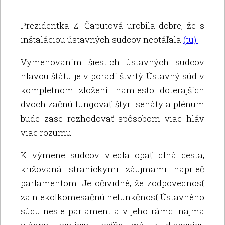
Prezidentka Z. Čaputová urobila dobre, že s
inštaláciou ústavných sudcov neotáľala
(tu).
Vymenovaním šiestich ústavných sudcov
hlavou štátu je v poradí štvrtý Ústavný súd v
kompletnom zložení: namiesto doterajších
dvoch začnú fungovať štyri senáty a plénum
bude zase rozhodovať spôsobom viac hláv
viac rozumu.
K výmene sudcov viedla opäť dlhá cesta,
križovaná straníckymi záujmami naprieč
parlamentom. Je očividné, že zodpovednosť
za niekoľkomesačnú nefunkčnosť Ústavného
súdu nesie parlament a v jeho rámci najmä