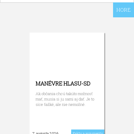
HORE
MANÉVRE HLASU-SD
Ak občania chcú takúto možnosť
mať, musia si ju sami aj dať. Je to
síce ťažké, ale nie nemožné.
7. augusta 2026
Fakty a argumenty