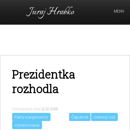
Juraj Hrabko
MENU
PRIHLÁSIŤ SA
Prezidentka
rozhodla
Uverejnené dňa
11.10.2019
Fakty a argumenty
Čaputová
ústavný súd
vymenovanie