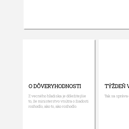
O DÔVERYHODNOSTI
TÝŽDEŇ 
Z vecného hľadiska je dôležitejšie
Tak sa správa
to, že ministerstvo vnútra o žiadosti
rozhodlo, ako to, ako rozhodlo.