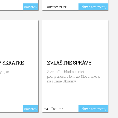
Kaviareň
1. augusta 2026
Fakty a argumenty
V SKRATKE
ZVLÁŠTNE SPRÁVY
ý spor.
Z vecného hľadiska niet
pochybností o tom, že Slovensko je
na strane Ukrajiny.
Kaviareň
24. júla 2026
Fakty a argumenty