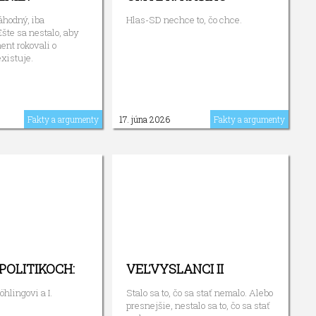
áhodný, iba
Hlas-SD nechce to, čo chce.
šte sa nestalo, aby
ent rokovali o
xistuje.
Fakty a argumenty
17. júna 2026
Fakty a argumenty
POLITIKOCH:
VEĽVYSLANCI II
öhlingovi a I.
Stalo sa to, čo sa stať nemalo. Alebo
presnejšie, nestalo sa to, čo sa stať