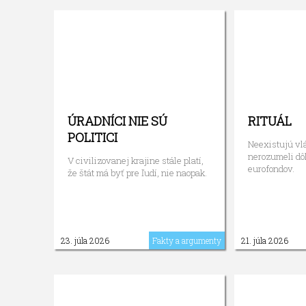
ÚRADNÍCI NIE SÚ
RITUÁL
POLITICI
Neexistujú vlá
nerozumeli dôl
V civilizovanej krajine stále platí,
eurofondov.
že štát má byť pre ľudí, nie naopak.
23. júla 2026
Fakty a argumenty
21. júla 2026