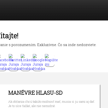
itajte!
tanie s porozumením. Exkluzívne. Čo sa inde nedozviete.
MANÉVRE HLASU-SD
Ak občania chcú takúto možnosť mať, musia si ju sami aj dať.
Je to síce ťažké, ale nie nemožné.