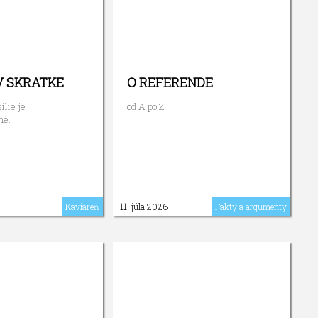
V SKRATKE
O REFERENDE
lie je
od A po Z
né.
Kaviareň
11. júla 2026
Fakty a argumenty