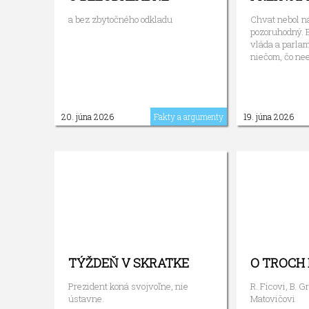
a bez zbytočného odkladu
Chvat nebol n
pozoruhodný. E
vláda a parlam
niečom, čo nee
20. júna 2026
Fakty a argumenty
19. júna 2026
TÝŽDEŇ V SKRATKE
O TROCH 
Prezident koná svojvoľne, nie
R. Ficovi, B. Gr
ústavne.
Matovičovi