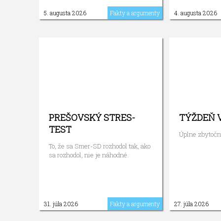
5. augusta 2026
Fakty a argumenty
4. augusta 2026
PREŠOVSKÝ STRES-
TÝŽDEŇ 
TEST
Úplne zbytočn
To, že sa Smer-SD rozhodol tak, ako
sa rozhodol, nie je náhodné.
31. júla 2026
Fakty a argumenty
27. júla 2026