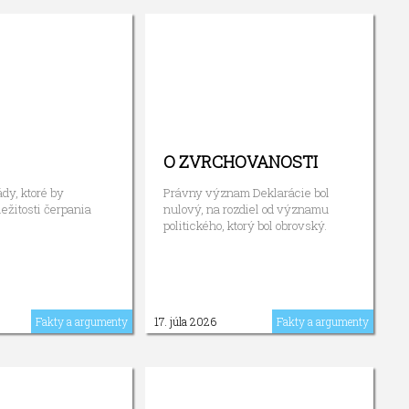
O ZVRCHOVANOSTI
dy, ktoré by
Právny význam Deklarácie bol
ežitosti čerpania
nulový, na rozdiel od významu
politického, ktorý bol obrovský.
Fakty a argumenty
17. júla 2026
Fakty a argumenty