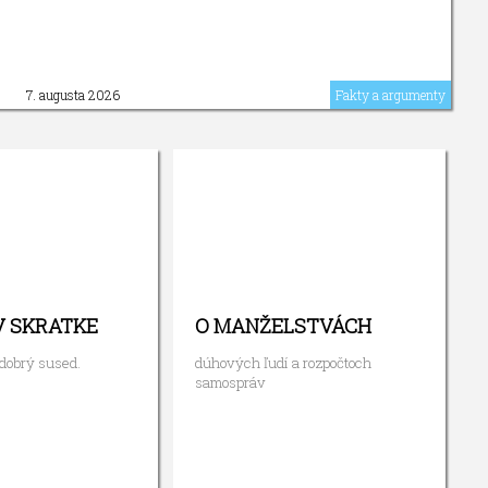
7. augusta 2026
Fakty a argumenty
V SKRATKE
O MANŽELSTVÁCH
 dobrý sused.
dúhových ľudí a rozpočtoch
samospráv