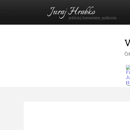
Juraj Hrabko
politický komentátor, publicista
V
Čí