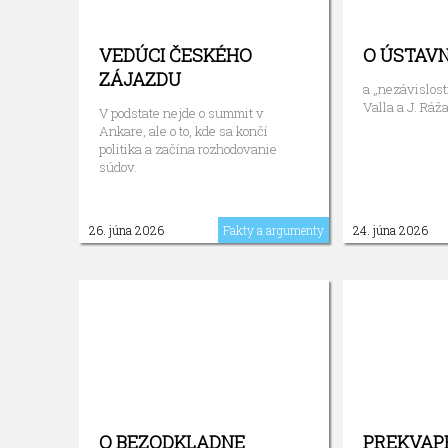
VEDÚCI ČESKÉHO
O ÚSTAV
ZÁJAZDU
a „nezávislost
Valla a J. Ráža
V podstate nejde o summit v
Ankare, ale o to, kde sa končí
politika a začína rozhodovanie
súdov.
26. júna 2026
Fakty a argumenty
24. júna 2026
O BEZODKLADNE
PREKVAP