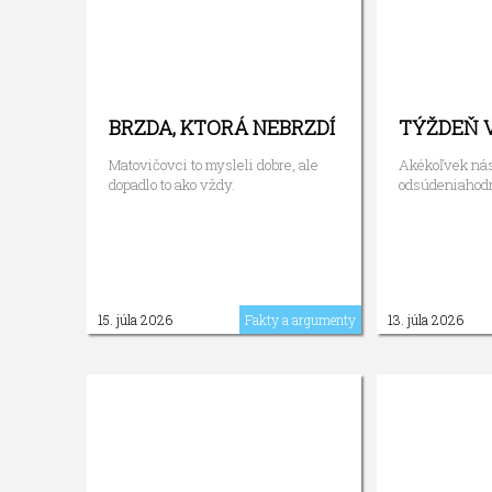
BRZDA, KTORÁ NEBRZDÍ
TÝŽDEŇ 
Matovičovci to mysleli dobre, ale
Akékoľvek nási
dopadlo to ako vždy.
odsúdeniahod
15. júla 2026
Fakty a argumenty
13. júla 2026