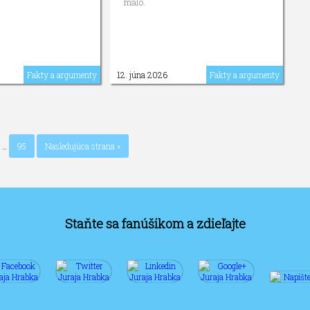
malo.
Fakty a argumenty
12. júna 2026
Fakty a argumenty
…
95
Nasledujúca strana »
Staňte sa fanúšikom a zdieľajte