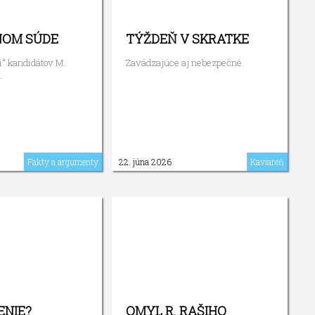
NOM SÚDE
TÝŽDEŇ V SKRATKE
i“ kandidátov M.
Zavádzajúce aj nebezpečné.
.
Fakty a argumenty
22. júna 2026
Kaviareň
ENIE?
OMYL R. RAŠIHO