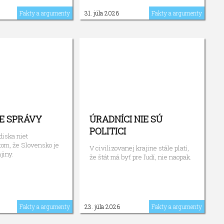
Fakty a argumenty
31. júla 2026
Fakty a argumenty
E SPRÁVY
ÚRADNÍCI NIE SÚ
POLITICI
diska niet
tom, že Slovensko je
V civilizovanej krajine stále platí,
jiny.
že štát má byť pre ľudí, nie naopak.
Fakty a argumenty
23. júla 2026
Fakty a argumenty