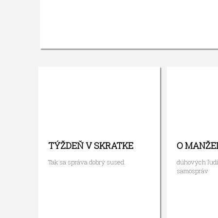
TÝŽDEŇ V SKRATKE
O MANŽE
Tak sa správa dobrý sused.
dúhových ľudí
samospráv