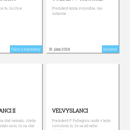
e to, čo chce.
Prezident koná svojvoľne, nie
ústavne.
Fakty a argumenty
15. júna 2026
Kaviareň
NCI II
VEĽVYSLANCI
 sa stať nemalo. Alebo
Prezident P. Pellegrini urobí v tejto
talo sa to, čo sa stať
súvislosti to, čo sa od neho