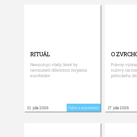
RITUÁL
O ZVRCH
Neexistujú vlády, ktoré by
Právny význam
nerozumeli dôležitosti čerpania
nulový, na ro
eurofondov.
politického, kt
21. júla 2026
Fakty a argumenty
17. júla 2026