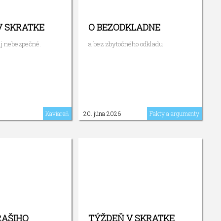
V SKRATKE
O BEZODKLADNE
j nebezpečné.
a bez zbytočného odkladu
Kaviareň
20. júna 2026
Fakty a argumenty
RAŠIHO
TÝŽDEŇ V SKRATKE