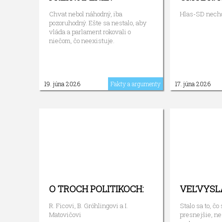
Chvat nebol náhodný, iba
Hlas-SD nechc
pozoruhodný. Ešte sa nestalo, aby
vláda a parlament rokovali o
niečom, čo neexistuje.
19. júna 2026
Fakty a argumenty
17. júna 2026
O TROCH POLITIKOCH:
VEĽVYSLA
R. Ficovi, B. Gröhlingovi a I.
Stalo sa to, čo
Matovičovi
presnejšie, nes