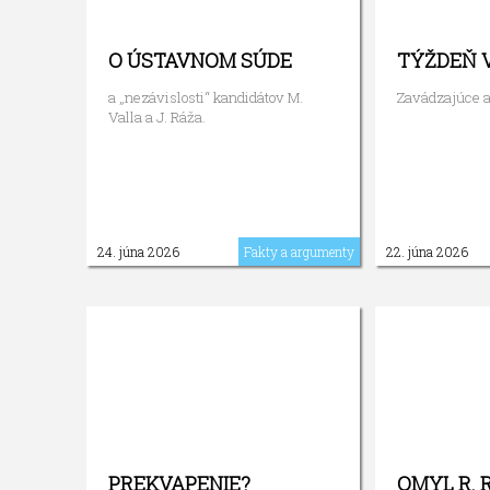
O ÚSTAVNOM SÚDE
TÝŽDEŇ 
a „nezávislosti“ kandidátov M.
Zavádzajúce a
Valla a J. Ráža.
24. júna 2026
Fakty a argumenty
22. júna 2026
PREKVAPENIE?
OMYL R. 