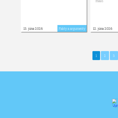
malo.
13. júna 2026
Fakty a argumenty
12. júna 2026
1
2
3