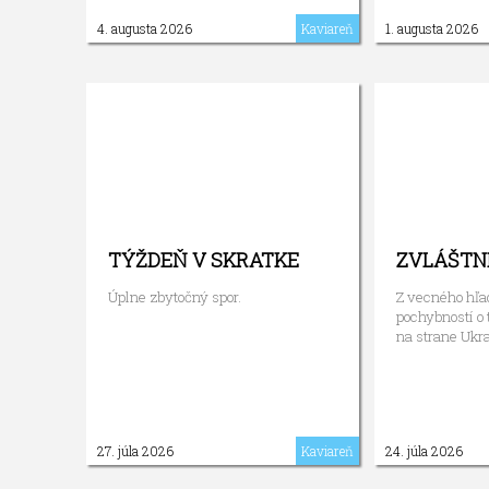
4. augusta 2026
Kaviareň
1. augusta 2026
TÝŽDEŇ V SKRATKE
ZVLÁŠTN
Úplne zbytočný spor.
Z vecného hľa
pochybností o 
na strane Ukra
27. júla 2026
Kaviareň
24. júla 2026