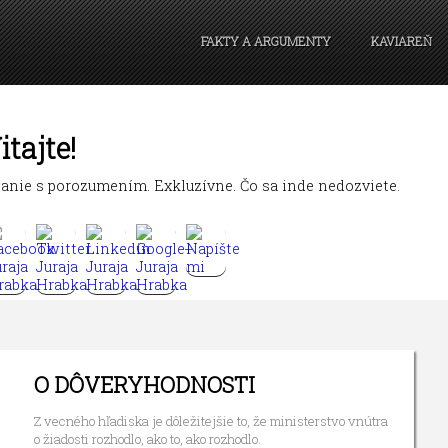
FAKTY A ARGUMENTY
KAVIAREŇ
itajte!
tanie s porozumením. Exkluzívne. Čo sa inde nedozviete.
O DÔVERYHODNOSTI
Z vecného hľadiska je dôležitejšie to, že ministerstvo vnútra
o žiadosti rozhodlo, ako to, ako rozhodlo.