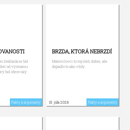
OVANOSTI
BRZDA, KTORÁ NEBRZDÍ
 Deklarácie bol
Matovičovci to mysleli dobre, ale
zdiel od významu
dopadlo to ako vždy.
orý bol obrovský.
Fakty a argumenty
15. júla 2026
Fakty a argumenty