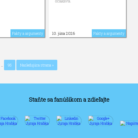
očakáva.
Fakty a argumenty
10. júna 2026
Fakty a argumenty
…
95
Nasledujúca strana »
Staňte sa fanúšikom a zdieľajte