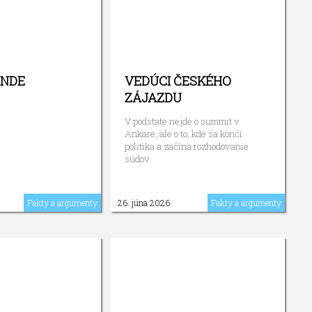
ENDE
VEDÚCI ČESKÉHO
ZÁJAZDU
V podstate nejde o summit v
Ankare, ale o to, kde sa končí
politika a začína rozhodovanie
súdov.
Fakty a argumenty
26. júna 2026
Fakty a argumenty