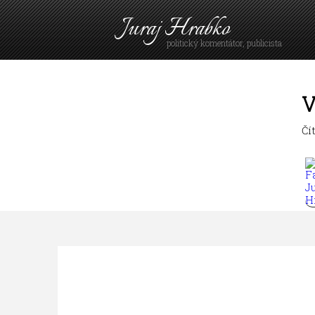
Juraj Hrabko
politický komentátor, publicista
V
Čí