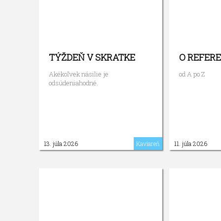
TÝŽDEŇ V SKRATKE
O REFER
Akékoľvek násilie je
od A po Z
odsúdeniahodné.
13. júla 2026
Kaviareň
11. júla 2026