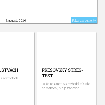
5. augusta 2026
Fakty a argumenty
LSTVÁCH
PREŠOVSKÝ STRES-
TEST
 a rozpočtoch
To, že sa Smer-SD rozhodol tak, ako
sa rozhodol, nie je náhodné.