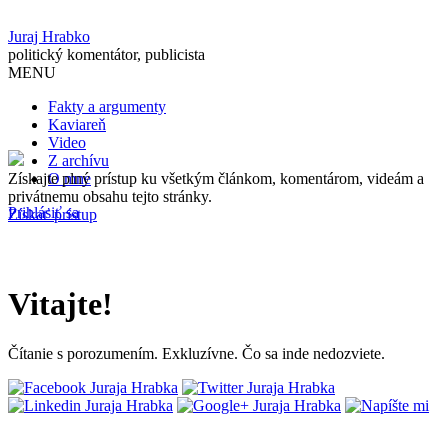
Juraj Hrabko
politický komentátor, publicista
MENU
Fakty a argumenty
Kaviareň
Video
Z archívu
Získajte plný prístup ku všetkým článkom, komentárom, videám a
O mne
privátnemu obsahu tejto stránky.
Prihlásiť sa
Získať prístup
Vitajte!
Čítanie s porozumením. Exkluzívne. Čo sa inde nedozviete.