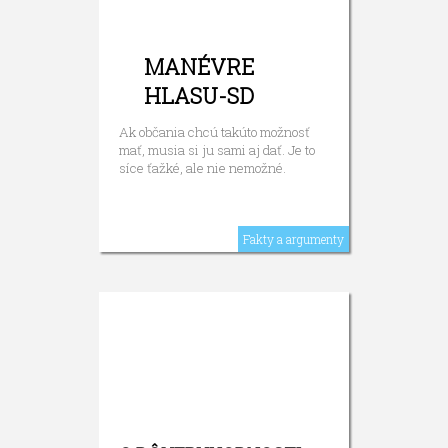
MANÉVRE
HLASU-SD
Ak občania chcú takúto možnosť
mať, musia si ju sami aj dať. Je to
síce ťažké, ale nie nemožné.
Fakty a argumenty