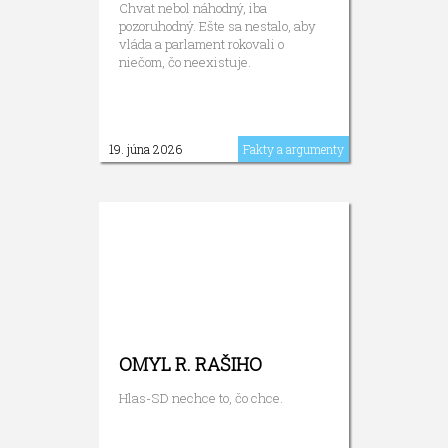
Chvat nebol náhodný, iba
pozoruhodný. Ešte sa nestalo, aby
vláda a parlament rokovali o
niečom, čo neexistuje.
19. júna 2026
Fakty a argumenty
OMYL R. RAŠIHO
Hlas-SD nechce to, čo chce.