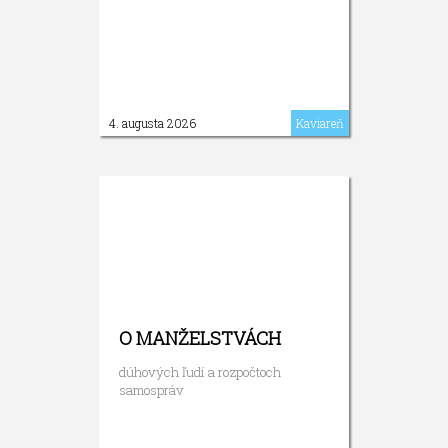
4. augusta 2026
Kaviareň
O MANŽELSTVÁCH
dúhových ľudí a rozpočtoch
samospráv