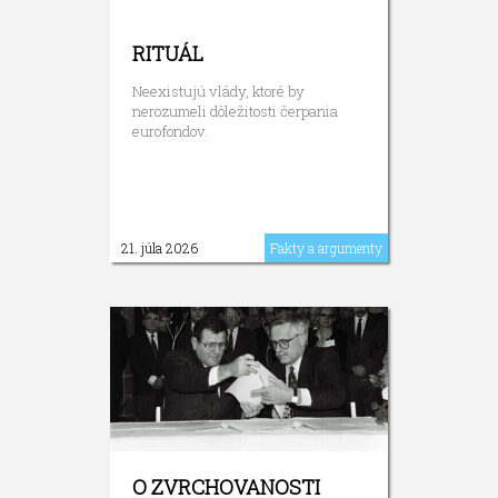
RITUÁL
Neexistujú vlády, ktoré by
nerozumeli dôležitosti čerpania
eurofondov.
21. júla 2026
Fakty a argumenty
O ZVRCHOVANOSTI