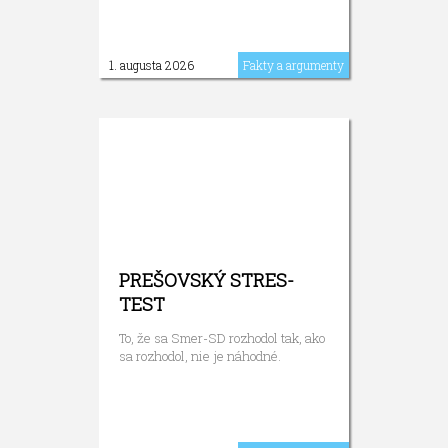
1. augusta 2026
Fakty a argumenty
PREŠOVSKÝ STRES-
TEST
To, že sa Smer-SD rozhodol tak, ako
sa rozhodol, nie je náhodné.