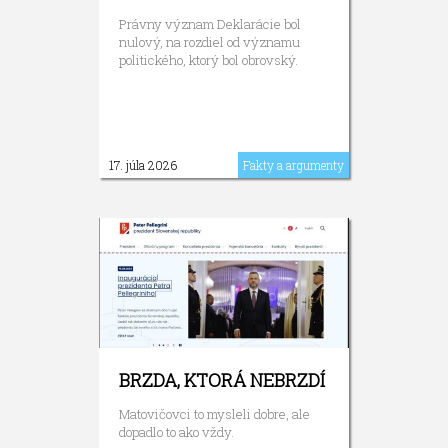
Právny význam Deklarácie bol
nulový, na rozdiel od významu
politického, ktorý bol obrovský.
17. júla 2026
Fakty a argumenty
BRZDA, KTORÁ NEBRZDÍ
Matovičovci to mysleli dobre, ale
dopadlo to ako vždy.