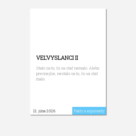
VEĽVYSLANCI II
Stalo sa to, čo sa stať nemalo. Alebo
presnejšie, nestalo sa to, čo sa stať
malo.
12. júna 2026
Fakty a argumenty