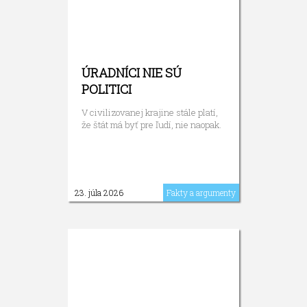
ÚRADNÍCI NIE SÚ
POLITICI
V civilizovanej krajine stále platí,
že štát má byť pre ľudí, nie naopak.
23. júla 2026
Fakty a argumenty