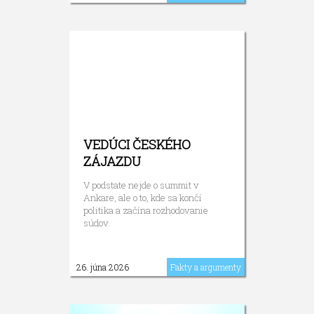
VEDÚCI ČESKÉHO
ZÁJAZDU
V podstate nejde o summit v
Ankare, ale o to, kde sa končí
politika a začína rozhodovanie
súdov.
26. júna 2026
Fakty a argumenty