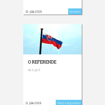
13. júla 2026
Kaviareň
O REFERENDE
od A po Z
11. júla 2026
Fakty a argumenty