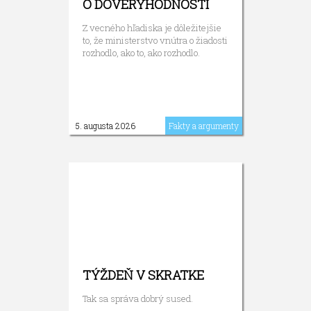
O DÔVERYHODNOSTI
Z vecného hľadiska je dôležitejšie
to, že ministerstvo vnútra o žiadosti
rozhodlo, ako to, ako rozhodlo.
5. augusta 2026
Fakty a argumenty
TÝŽDEŇ V SKRATKE
Tak sa správa dobrý sused.