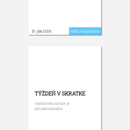
15. júla 2026
Fakty a argumenty
TÝŽDEŇ V SKRATKE
Akékoľvek násilie je
odsúdeniahodné.