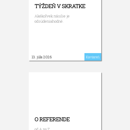
TÝŽDEŇ V SKRATKE
Akékoľvek násilie je
odsúdeniahodné.
13. júla 2026
Kaviareň
O REFERENDE
od A po Z