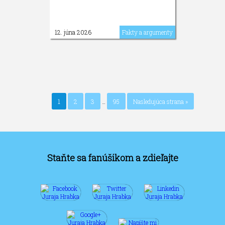
12. júna 2026
Fakty a argumenty
1
2
3
…
95
Nasledujúca strana »
Staňte sa fanúšikom a zdieľajte