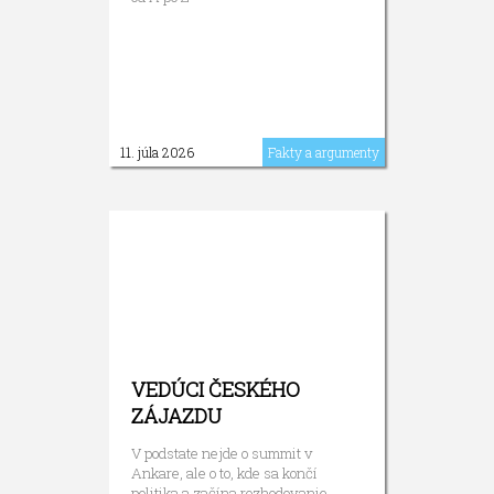
11. júla 2026
Fakty a argumenty
VEDÚCI ČESKÉHO
ZÁJAZDU
V podstate nejde o summit v
Ankare, ale o to, kde sa končí
politika a začína rozhodovanie