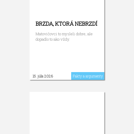
BRZDA, KTORÁ NEBRZDÍ
Matovičovci to mysleli dobre, ale
dopadlo to ako vždy.
15. júla 2026
Fakty a argumenty