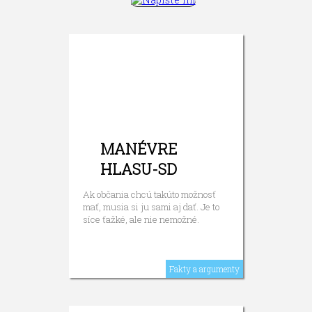
MANÉVRE
HLASU-SD
Ak občania chcú takúto možnosť
mať, musia si ju sami aj dať. Je to
síce ťažké, ale nie nemožné.
Fakty a argumenty