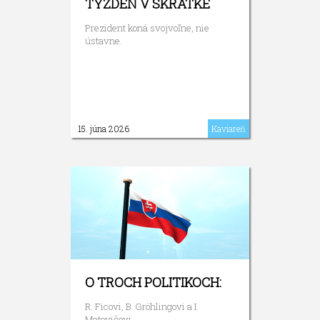
TÝŽDEŇ V SKRATKE
Prezident koná svojvoľne, nie
ústavne.
15. júna 2026
Kaviareň
O TROCH POLITIKOCH:
R. Ficovi, B. Gröhlingovi a I.
Matovičovi