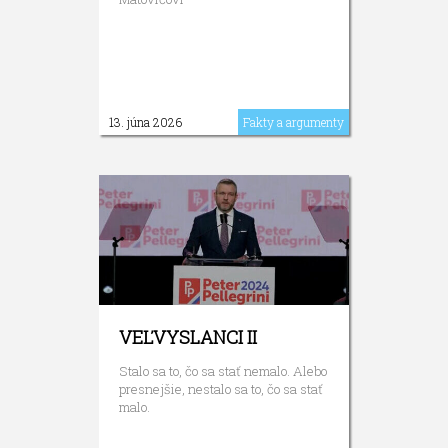
13. júna 2026
Fakty a argumenty
VEĽVYSLANCI II
Stalo sa to, čo sa stať nemalo. Alebo
presnejšie, nestalo sa to, čo sa stať
malo.