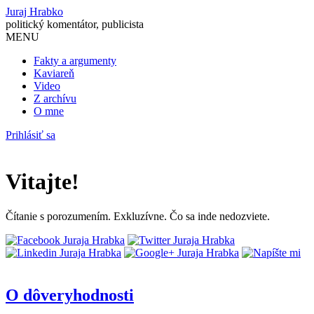
Juraj Hrabko
politický komentátor, publicista
MENU
Fakty a argumenty
Kaviareň
Video
Z archívu
O mne
Prihlásiť sa
Vitajte!
Čítanie s porozumením. Exkluzívne. Čo sa inde nedozviete.
O dôveryhodnosti