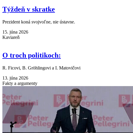
Týždeň v skratke
Prezident koná svojvoľne, nie ústavne.
15. júna 2026
Kaviareň
O troch politikoch:
R. Ficovi, B. Gröhlingovi a I. Matovičovi
13. júna 2026
Fakty a argumenty