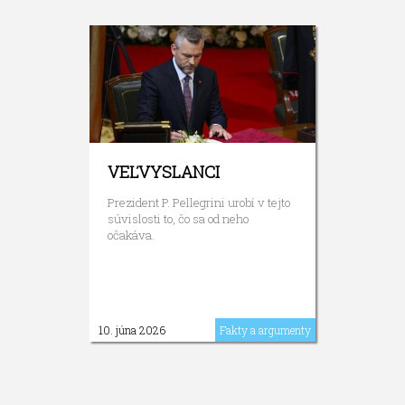
VEĽVYSLANCI
Prezident P. Pellegrini urobí v tejto
súvislosti to, čo sa od neho
očakáva.
10. júna 2026
Fakty a argumenty