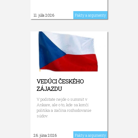
11. júla 2026
Fakty a argumenty
VEDÚCI ČESKÉHO
ZÁJAZDU
V podstate nejde o summit v
Ankare, ale o to, kde sa končí
politika a začína rozhodovanie
súdov.
26. júna 2026
Fakty a argumenty