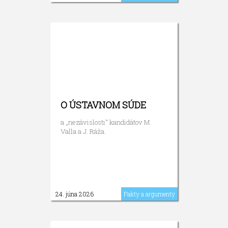
O ÚSTAVNOM SÚDE
a „nezávislosti“ kandidátov M.
Valla a J. Ráža.
24. júna 2026
Fakty a argumenty