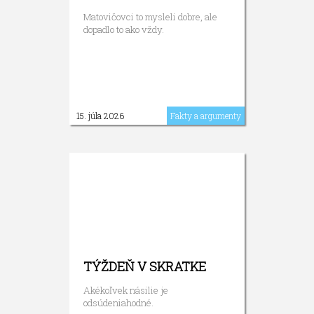
Matovičovci to mysleli dobre, ale
dopadlo to ako vždy.
15. júla 2026
Fakty a argumenty
TÝŽDEŇ V SKRATKE
Akékoľvek násilie je
odsúdeniahodné.