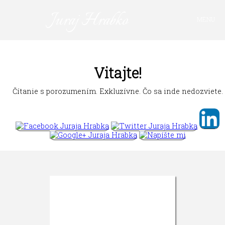
Juraj Hrabko
MENU
FAKTY A ARGUMENTY
PRIHLÁSIŤ SA
KAVIAREŇ
Vitajte!
VIDEO
Čítanie s porozumením. Exkluzívne. Čo sa inde nedozviete.
Z ARCHÍVU
O MNE