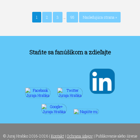
1
2
3
…
95
Nasledujúca strana »
Staňte sa fanúšikom a zdieľajte
© Juraj Hrabko 2016-2026 |
Kontakt
|
Ochrana údajov
| Publikovanie alebo šírenie