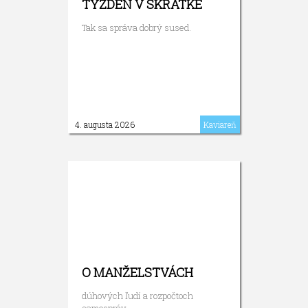
TÝŽDEŇ V SKRATKE
Tak sa správa dobrý sused.
4. augusta 2026
Kaviareň
O MANŽELSTVÁCH
dúhových ľudí a rozpočtoch