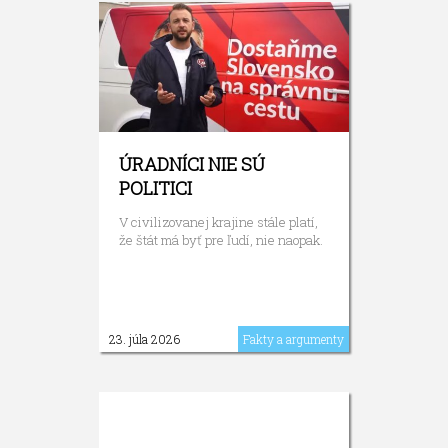
ÚRADNÍCI NIE SÚ
POLITICI
V civilizovanej krajine stále platí,
že štát má byť pre ľudí, nie naopak.
23. júla 2026
Fakty a argumenty