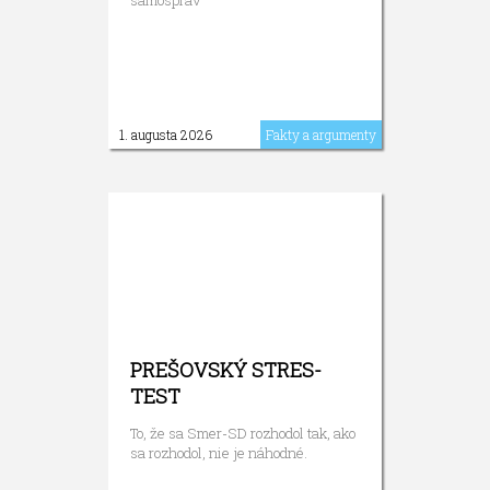
samospráv
1. augusta 2026
Fakty a argumenty
PREŠOVSKÝ STRES-
TEST
To, že sa Smer-SD rozhodol tak, ako
sa rozhodol, nie je náhodné.