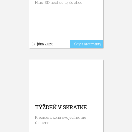
Hlas-SD nechce to, čo chce.
17. júna 2026
Fakty a argumenty
TÝŽDEŇ V SKRATKE
Prezident koná svojvoľne, nie
ústavne.