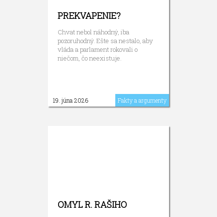
PREKVAPENIE?
Chvat nebol náhodný, iba
pozoruhodný. Ešte sa nestalo, aby
vláda a parlament rokovali o
niečom, čo neexistuje.
19. júna 2026
Fakty a argumenty
OMYL R. RAŠIHO