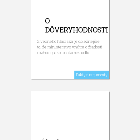
O
DÔVERYHODNOSTI
Z vecného hľadiska je dôležitejšie
to, že ministerstvo vnútra o žiadosti
rozhodlo, ako to, ako rozhodlo.
Fakty a argumenty