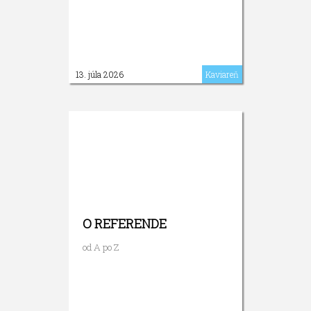
13. júla 2026
Kaviareň
O REFERENDE
od A po Z