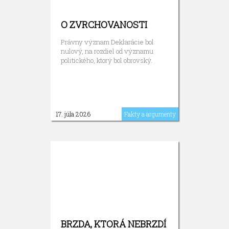
O ZVRCHOVANOSTI
Právny význam Deklarácie bol
nulový, na rozdiel od významu
politického, ktorý bol obrovský.
17. júla 2026
Fakty a argumenty
BRZDA, KTORÁ NEBRZDÍ