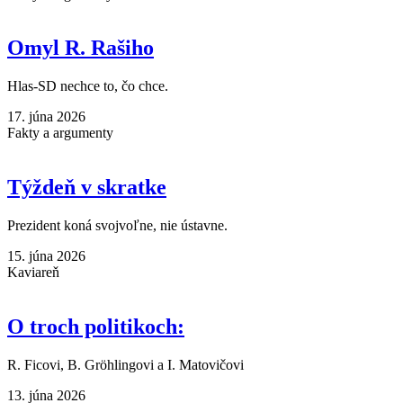
Omyl R. Rašiho
Hlas-SD nechce to, čo chce.
17. júna 2026
Fakty a argumenty
Týždeň v skratke
Prezident koná svojvoľne, nie ústavne.
15. júna 2026
Kaviareň
O troch politikoch:
R. Ficovi, B. Gröhlingovi a I. Matovičovi
13. júna 2026