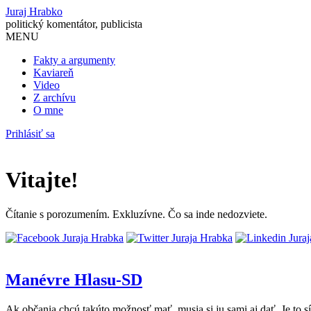
Juraj Hrabko
politický komentátor, publicista
MENU
Fakty a argumenty
Kaviareň
Video
Z archívu
O mne
Prihlásiť sa
Vitajte!
Čítanie s porozumením. Exkluzívne. Čo sa inde nedozviete.
Manévre Hlasu-SD
Ak občania chcú takúto možnosť mať, musia si ju sami aj dať. Je to s