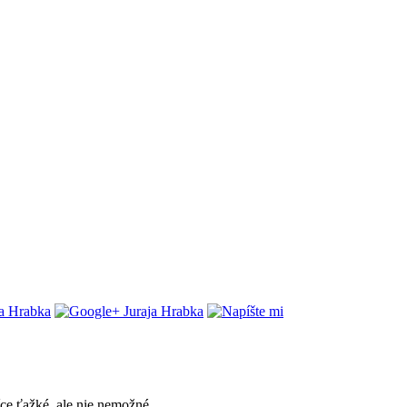
íce ťažké, ale nie nemožné.